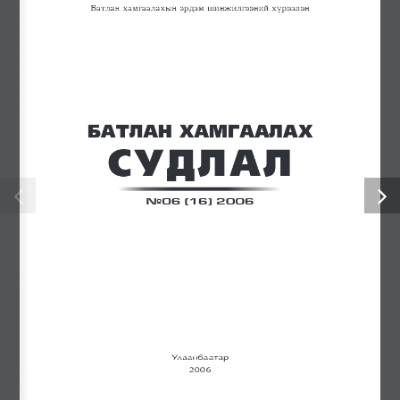
Еxcavator Productivity, Calculation Method
Assessing the Attack Surface of Consumer iot Devices in Enterprise
Networks: A Case Study of Smart tvs, IP Cameras, and Discovery
Protocols
Cyberspace and the Transformation of the Defense Sector
Электроникийн инженер сонгон шалгаруулалтад урьж байна
Нисгэгчгүй нисэх хэрэгслийн инженерийн сонгон
шалгаруулалтад урьж байна
Авлига, ашиг сонирхлоос сэргийлье
“Энхийг дэмжих ажиллагааны туршлага, сургамж: энхийн
төлөөх хамтын ажиллагаа” сэдэвт олон улсын эрдэм
шинжилгээний хурал боллоо
Батлан хамгаалахын эрдэм шинжилгээний хүрээлэн, Зэвсэгт
хүчний 310 дугаар анги хамтран Нийслэлийн ерөнхий
боловсролын 44 дүгээр сургуулийн орчинд мод тарив
Ил тод байдал