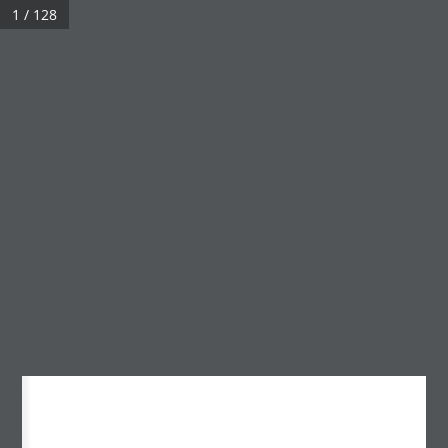
1 / 128
МЕНЮ
№06 2006
Үзсэн:
3,004
Архив