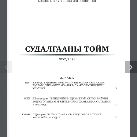
Еxcavator Productivity, Calculation Method
Assessing the Attack Surface of Consumer iot Devices in Enterprise
Networks: A Case Study of Smart tvs, IP Cameras, and Discovery
Protocols
Cyberspace and the Transformation of the Defense Sector
Электроникийн инженер сонгон шалгаруулалтад урьж байна
Нисгэгчгүй нисэх хэрэгслийн инженерийн сонгон
шалгаруулалтад урьж байна
Авлига, ашиг сонирхлоос сэргийлье
“Энхийг дэмжих ажиллагааны туршлага, сургамж: энхийн
төлөөх хамтын ажиллагаа” сэдэвт олон улсын эрдэм
шинжилгээний хурал боллоо
Батлан хамгаалахын эрдэм шинжилгээний хүрээлэн, Зэвсэгт
хүчний 310 дугаар анги хамтран Нийслэлийн ерөнхий
боловсролын 44 дүгээр сургуулийн орчинд мод тарив
Ил тод байдал