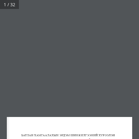
1 / 32
МЕНЮ
Судалгааны тойм №57, 2026 он
Үзсэн:
288
Архив