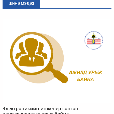
ШИНЭ МЭДЭЭ
Электроникийн инженер сонгон
шалгаруулалтад урьж байна