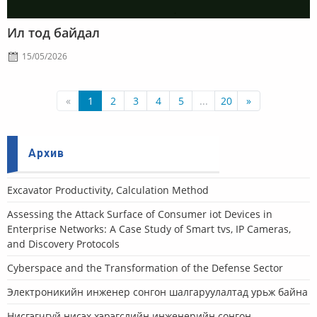
Ил тод байдал
15/05/2026
«
1
2
3
4
5
...
20
»
Архив
Еxcavator Productivity, Calculation Method
Assessing the Attack Surface of Consumer iot Devices in
Enterprise Networks: A Case Study of Smart tvs, IP Cameras,
and Discovery Protocols
Cyberspace and the Transformation of the Defense Sector
Электроникийн инженер сонгон шалгаруулалтад урьж байна
Нисгэгчгүй нисэх хэрэгслийн инженерийн сонгон