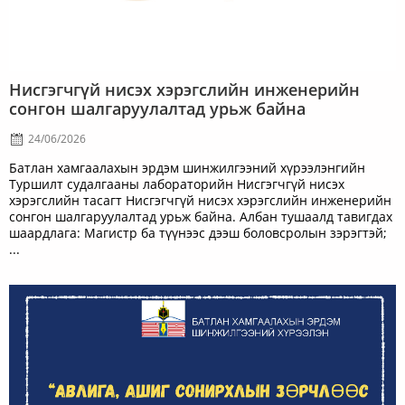
Нисгэгчгүй нисэх хэрэгслийн инженерийн
сонгон шалгаруулалтад урьж байна
24/06/2026
Батлан хамгаалахын эрдэм шинжилгээний хүрээлэнгийн
Туршилт судалгааны лабораторийн Нисгэгчгүй нисэх
хэрэгслийн тасагт Нисгэгчгүй нисэх хэрэгслийн инженерийн
сонгон шалгаруулалтад урьж байна. Албан тушаалд тавигдах
шаардлага: Магистр ба түүнээс дээш боловсролын зэрэгтэй;
...