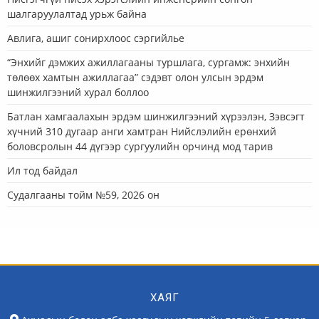
шалгаруулалтад урьж байна
Авлига, ашиг сонирхлоос сэргийлье
“Энхийг дэмжих ажиллагааны туршлага, сургамж: энхийн
төлөөх хамтын ажиллагаа” сэдэвт олон улсын эрдэм
шинжилгээний хурал боллоо
Батлан хамгаалахын эрдэм шинжилгээний хүрээлэн, Зэвсэгт
хүчний 310 дугаар анги хамтран Нийслэлийн ерөнхий
боловсролын 44 дүгээр сургуулийн орчинд мод тарив
Ил тод байдал
Судалгааны тойм №59, 2026 он
ХАЯГ