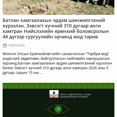
Батлан хамгаалахын эрдэм шинжилгээний
хүрээлэн, Зэвсэгт хүчний 310 дугаар анги
хамтран Нийслэлийн ерөнхий боловсролын
44 дүгээр сургуулийн орчинд мод тарив
18/05/2026
Монгол Улсын Ерөнхийлөгчийн санаачилсан “Тэрбум мод”
үндэсний хөдөлгөөн, байгууллагын нийгмийн хариуцлагын
хүрээнд Батлан хамгаалахын эрдэм шинжилгээний хүрээлэн
болон Зэвсэгт хүчний 310 дугаар анги хамтран 2026 оны 5
дугаар сарын 15-ны ...