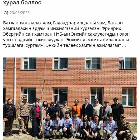
хурал боллоо
23/05/2026
Батлан хамгаалах яам, Гадаад харилцааны яам, Батлан
хамгаалахын эрдэм шинжилгээний хүрээлэн, Фридрих-
Эбертийн сан хамтран НҮБ-ын Энхийг сахиулагчдын олон
улсын өдрийг тохиолдуулан “Энхийг дэмжих ажиллагааны
туршлага, сургамж: Энхийн төлөөх хамтын ажиллагаа” ...