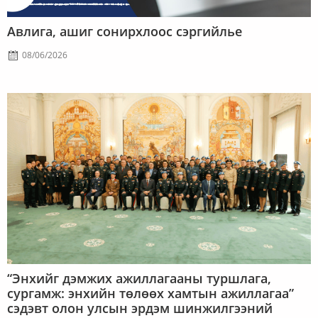
Авлига, ашиг сонирхлоос сэргийлье
08/06/2026
“Энхийг дэмжих ажиллагааны туршлага,
сургамж: энхийн төлөөх хамтын ажиллагаа”
сэдэвт олон улсын эрдэм шинжилгээний