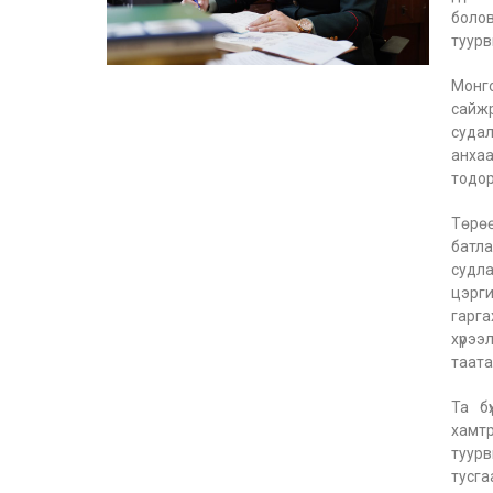
боло
туурв
Монг
сайжр
судал
анх
тодор
Төрө
батла
судла
цэрги
гарг
хүрээ
таата
Та б
хамт
туурв
тусга