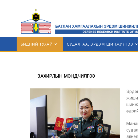
БИДНИЙ ТУХАЙ
СУДАЛГАА, ЭРДЭМ ШИНЖИЛГЭЭ
ЗАХИРЛЫН МЭНДЧИЛГЭЭ
Э
рдэ
жишиг
шинж
өдрий
Мана
судал
дүгн