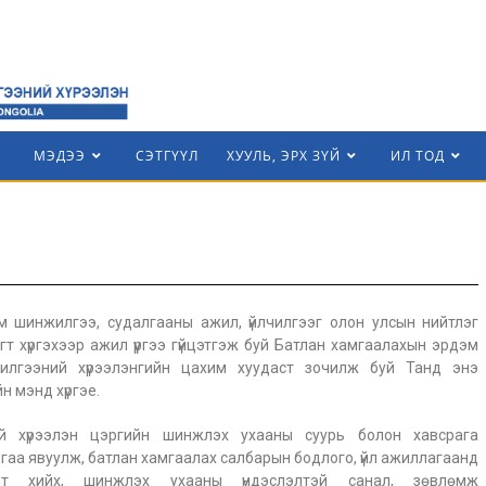
МЭДЭЭ
СЭТГҮҮЛ
ХУУЛЬ, ЭРХ ЗҮЙ
ИЛ ТОД
м шинжилгээ, судалгааны ажил, үйлчилгээг олон улсын нийтлэг
т хүргэхээр ажил үүргээ гүйцэтгэж буй Батлан хамгаалахын эрдэм
илгээний хүрээлэнгийн цахим хуудаст зочилж буй Танд энэ
н мэнд хүргэе.
й хүрээлэн цэргийн шинжлэх ухааны суурь болон хавсрага
гаа явуулж, батлан хамгаалах салбарын бодлого, үйл ажиллагаанд
элт хийх, шинжлэх ухааны үндэслэлтэй санал, зөвлөмж