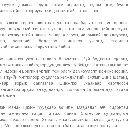
всруулж дэмжлэг үзүүлэх эрхэм зорилгод эрдэм ном, бүтээл
илын их үйлсээ зориулан 46 дэх жилтэйгээ золголоо.
ол Улсын төрөөс шинжлэх ухааны салбарын эрх зүйн орчныг
уулах, үндэсний шинжлэх ухаан, технологи, инновацийг хөгжүүлэх,
гаа хөгжүүлэлтийн ажлын чанар, үр өгөөж, үнэлэмжийг дээшлүүлэхэд
аарч, хөгжлийн бодлогоо шинжлэх ухаанд суурилан
хойлох чиглэлийг баримталж байна.
өс шинжлэх ухааны талаар баримтлаж буй бодлогын хүрээнд
н хамгаалах салбар, тэр дундаа аюулгүй байдал, батлан хамгаалах
л, үндэсний цэргийн урлаг, технологи дамжуулалт, реинженеринг,
йн түүхийн чиглэлээр судалгаа хөгжүүлэлтийн ажлыг шинэ шатанд
ахаар зорьж байгаагаа шинжлэх ухаанаар овоглосон
лэнгийнхээ эрдэмтэн судлаачдыг төлөөлөн Та бүхэнд дуулгахдаа
й байна.
үхэн манай цахим хуудсаар зочилж, мэдээлэл авч бидэнтэй
ран ажиллана гэдэгт итгэж байна. Эрдэмтэн судлаачдын
исан, бүтээсэн болгон Эх орны маань хөгжилд ашиглагдаж, туурга
ар Монгол Улсын тусгаар тогтнол бат сайхан орших болтугай.