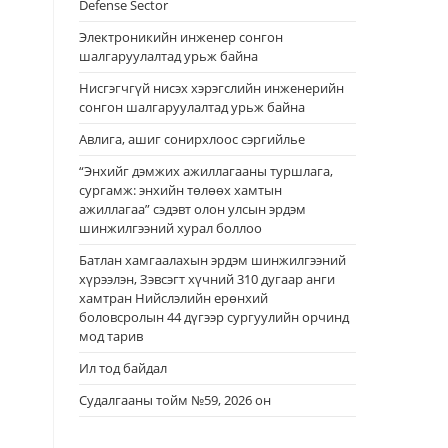
Defense Sector
Электроникийн инженер сонгон
шалгаруулалтад урьж байна
Нисгэгчгүй нисэх хэрэгслийн инженерийн
сонгон шалгаруулалтад урьж байна
Авлига, ашиг сонирхлоос сэргийлье
“Энхийг дэмжих ажиллагааны туршлага,
сургамж: энхийн төлөөх хамтын
ажиллагаа” сэдэвт олон улсын эрдэм
шинжилгээний хурал боллоо
Батлан хамгаалахын эрдэм шинжилгээний
хүрээлэн, Зэвсэгт хүчний 310 дугаар анги
хамтран Нийслэлийн ерөнхий
боловсролын 44 дүгээр сургуулийн орчинд
мод тарив
Ил тод байдал
Судалгааны тойм №59, 2026 он