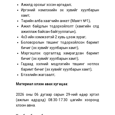
Ажилд орохыг хүссэн өргөдөл;
Иргэний үнэмлэхийн эх хувийг хуулбарын
хамт;
Төрийн алба хаагчийн анкет (Маягт №1);
Ажил байдлын тодорхойлолт (хамгийн сүүлд
ажиллаж байсан байгууллагын);
4х3-ийн хэмжээтэй 2 хувь цээж зураг;
Боловсролын түвшинг тодорхойлсон баримт
бичиг (эх хувийг хуулбарын хамт);
Мэргэшүүлэх сургалтад хамрагдсан баримт
бичиг (эх хувийг хуулбарын хамт);
Гадаад хэлний мэдлэгийн түвшинг нотлох
баримт бичиг (эх хувийг хуулбарын хамт);
Бүтээлийн жагсаалт;
Материал хүлээн авах хугацаа:
2026 оны 06 дугаар сарын 29-ний өдөр хүртэл
(ажлын өдрүүдэд) 08.30-17.30 цагийн хооронд
хүлээн авна.