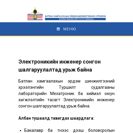
МЕНЮ
Электроникийн инженер сонгон
шалгаруулалтад урьж байна
Батлан хамгаалахын эрдэм шинжилгээний
хүрээлэнгийн Туршилт судалгааны
лабораторийн Мехатроник ба хиймэл оюун
хөгжүүлэлтийн тасагт Электроникийн инженер
сонгон шалгаруулалтад урьж байна.
Албан тушаалд тавигдах шаардлага:
Бакалавр ба түүнээс дээш боловсролын