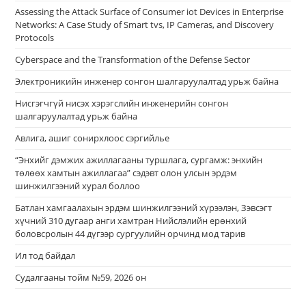
Assessing the Attack Surface of Consumer iot Devices in Enterprise
Networks: A Case Study of Smart tvs, IP Cameras, and Discovery
Protocols
Cyberspace and the Transformation of the Defense Sector
Электроникийн инженер сонгон шалгаруулалтад урьж байна
Нисгэгчгүй нисэх хэрэгслийн инженерийн сонгон
шалгаруулалтад урьж байна
Авлига, ашиг сонирхлоос сэргийлье
“Энхийг дэмжих ажиллагааны туршлага, сургамж: энхийн
төлөөх хамтын ажиллагаа” сэдэвт олон улсын эрдэм
шинжилгээний хурал боллоо
Батлан хамгаалахын эрдэм шинжилгээний хүрээлэн, Зэвсэгт
хүчний 310 дугаар анги хамтран Нийслэлийн ерөнхий
боловсролын 44 дүгээр сургуулийн орчинд мод тарив
Ил тод байдал
Судалгааны тойм №59, 2026 он