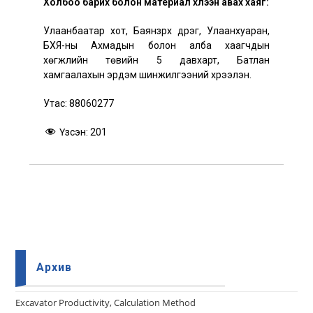
Холбоо барих болон материал хүлээн авах хаяг:
Улаанбаатар хот, Баянзүрх дүүрэг, Улаанхуаран,
БХЯ-ны Ахмадын болон алба хаагчдын
хөгжлийн төвийн 5 давхарт, Батлан
хамгаалахын эрдэм шинжилгээний хүрээлэн.
Утас: 88060277
Үзсэн:
201
Архив
Еxcavator Productivity, Calculation Method