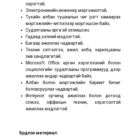
зэрэгтэй;
Электроникийн инженер мэргэжилтэй;
Тухайн албан тушаалын чиг үүрэгт хамаарах
мэргэжлийн чиглэлээр мэргэшсэн байх;
Судалгааны арга зүй эзэмшсэн;
Гадаад хэлний мэдлэгтэй;
Багаар ажиллах чадвартай;
Техник сэтгэлгээ, ажил, алба, харилцааны
зөв хандлагатай;
Microsoft Office өргөн хэрэглээний болон
социологийн судалгааны программууд дээр
ажиллах өндөр чадвартай байх;
Албан болон мэргэжлийн баримт бичиг
боловсруулах чадвартай;
Интернэт орчинд ажиллах болон дотоод
сүлжээ, оффисын техник, хэрэгсэлтэй
ажиллах мэдлэгтэй.
Бүрдүүлэх материал: