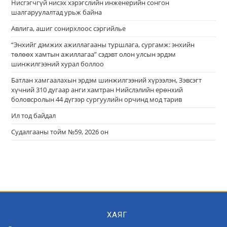
Нисгэгчгүй нисэх хэрэгслийн инженерийн сонгон
шалгаруулалтад урьж байна
Авлига, ашиг сонирхлоос сэргийлье
“Энхийг дэмжих ажиллагааны туршлага, сургамж: энхийн
төлөөх хамтын ажиллагаа” сэдэвт олон улсын эрдэм
шинжилгээний хурал боллоо
Батлан хамгаалахын эрдэм шинжилгээний хүрээлэн, Зэвсэгт
хүчний 310 дугаар анги хамтран Нийслэлийн ерөнхий
боловсролын 44 дүгээр сургуулийн орчинд мод тарив
Ил тод байдал
Судалгааны тойм №59, 2026 он
ХАЯГ