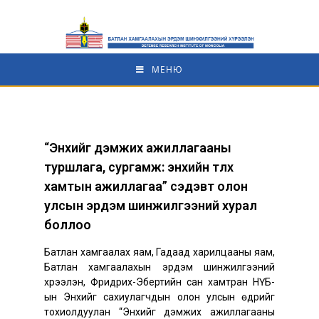
МЕНЮ
“Энхийг дэмжих ажиллагааны
туршлага, сургамж: энхийн төлөөх
хамтын ажиллагаа” сэдэвт олон
улсын эрдэм шинжилгээний хурал
боллоо
Батлан хамгаалах яам, Гадаад харилцааны яам,
Батлан хамгаалахын эрдэм шинжилгээний
хүрээлэн, Фридрих-Эбертийн сан хамтран НҮБ-
ын Энхийг сахиулагчдын олон улсын өдрийг
тохиолдуулан “Энхийг дэмжих ажиллагааны