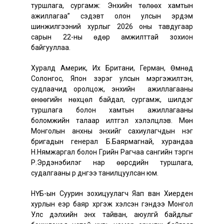
туршлага, сургамж: Энхийн төлөөх хамтын
ажиллагаа” сэдэвт олон улсын эрдэм
шинжилгээний хурлыг 2026 оны тавдугаар
сарын 22-ны өдөр амжилттай зохион
байгууллаа.
Хуралд Америк, Их Британи, Герман, Өмнөд
Солонгос, Япон зэрэг улсын мэргэжилтэн,
судлаачид оролцож, энхийн ажиллагааны
өнөөгийн нөхцөл байдал, сургамж, шилдэг
туршлага болон хамтын ажиллагааны
боломжийн талаар илтгэл хэлэлцүүлэв. Мөн
Монголын анхны энхийг сахиулагчдын нэг
бригадын генерал Б.Баярмагнай, хурандаа
Н.Нямжаргал болон Гүрийн Рагчаа сангийн тэргүүн
Р.Эрдэнэбилэг нар өөрсдийн туршлага,
судалгааны үр дүнгээ танилцуулсан юм.
НҮБ-ын Суурин зохицуулагч Яап ван Хиерден
хурлын үеэр баяр хүргэж хэлсэн үгэндээ Монгол
Улс дэлхийн энх тайван, аюулгүй байдлыг