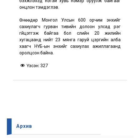
бэхжүүлэхэд үнэтэй хувь нэмэр оруулж байгааг
онцлон тэмдэглэв.
Өнөөдөр Монгол Улсын 600 орчим энхийг
сахиулагч гурван тивийн долоон улсад үүрэг
гүйцэтгэж байгаа бол сүүлийн 20 жилийн
хугацаанд нийт 23 мянга гаруй цэргийн алба
хаагч НҮБ-ын энхийг сахиулах ажиллагаанд
оролцcон байна.
Үзсэн:
327
Архив