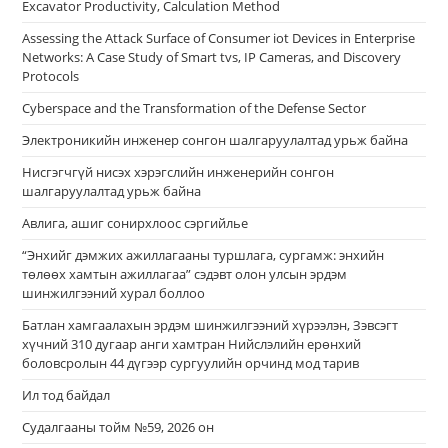
Еxcavator Productivity, Calculation Method
Assessing the Attack Surface of Consumer iot Devices in Enterprise
Networks: A Case Study of Smart tvs, IP Cameras, and Discovery
Protocols
Cyberspace and the Transformation of the Defense Sector
Электроникийн инженер сонгон шалгаруулалтад урьж байна
Нисгэгчгүй нисэх хэрэгслийн инженерийн сонгон
шалгаруулалтад урьж байна
Авлига, ашиг сонирхлоос сэргийлье
“Энхийг дэмжих ажиллагааны туршлага, сургамж: энхийн
төлөөх хамтын ажиллагаа” сэдэвт олон улсын эрдэм
шинжилгээний хурал боллоо
Батлан хамгаалахын эрдэм шинжилгээний хүрээлэн, Зэвсэгт
хүчний 310 дугаар анги хамтран Нийслэлийн ерөнхий
боловсролын 44 дүгээр сургуулийн орчинд мод тарив
Ил тод байдал
Судалгааны тойм №59, 2026 он