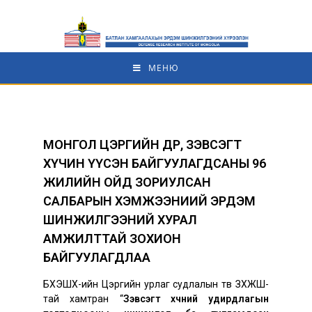
МЕНЮ
МОНГОЛ ЦЭРГИЙН ӨДӨР, ЗЭВСЭГТ
ХҮЧИН ҮҮСЭН БАЙГУУЛАГДСАНЫ 96
ЖИЛИЙН ОЙД ЗОРИУЛСАН
САЛБАРЫН ХЭМЖЭЭНИИЙ ЭРДЭМ
ШИНЖИЛГЭЭНИЙ ХУРАЛ
АМЖИЛТТАЙ ЗОХИОН
БАЙГУУЛАГДЛАА
БХЭШХ-ийн Цэргийн урлаг судлалын төв ЗХЖШ-
тай хамтран “
Зэвсэгт хүчний удирдлагын