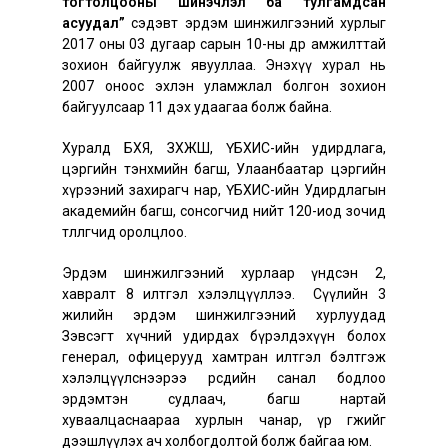
тогтолцооны шинэчлэл ба тулгамдсан
асуудал”
сэдэвт эрдэм шинжилгээний хурлыг
2017 оны 03 дугаар сарын 10-ны өдөр амжилттай
зохион байгуулж явууллаа. Энэхүү хурал нь
2007 оноос эхлэн уламжлал болгон зохион
байгуулсаар 11 дэх удаагаа болж байна.
Хуралд БХЯ, ЗХЖШ, ҮБХИС-ийн удирдлага,
цэргийн тэнхмийн багш, Улаанбаатар цэргийн
хүрээний захирагч нар, ҮБХИС-ийн Удирдлагын
академийн багш, сонсогчид нийт 120-иод зочид
төлөөлөгчид оролцлоо.
Эрдэм шинжилгээний хурлаар үндсэн 2,
хавралт 8 илтгэл хэлэлцүүллээ. Сүүлийн 3
жилийн эрдэм шинжилгээний хурлуудад
Зэвсэгт хүчний удирдах бүрэлдэхүүн болох
генерал, офицерууд хамтран илтгэл бэлтгэж
хэлэлцүүлснээрээ өөрсдийн санал бодлоо
эрдэмтэн судлаач, багш нартай
хуваалцаснаараа хурлын чанар, үр өгөөжийг
дээшлүүлэх ач холбогдолтой болж байгаа юм.