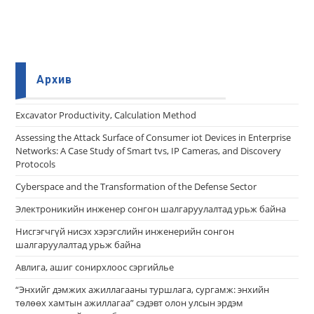
Архив
Еxcavator Productivity, Calculation Method
Assessing the Attack Surface of Consumer iot Devices in Enterprise
Networks: A Case Study of Smart tvs, IP Cameras, and Discovery
Protocols
Cyberspace and the Transformation of the Defense Sector
Электроникийн инженер сонгон шалгаруулалтад урьж байна
Нисгэгчгүй нисэх хэрэгслийн инженерийн сонгон
шалгаруулалтад урьж байна
Авлига, ашиг сонирхлоос сэргийлье
“Энхийг дэмжих ажиллагааны туршлага, сургамж: энхийн
төлөөх хамтын ажиллагаа” сэдэвт олон улсын эрдэм