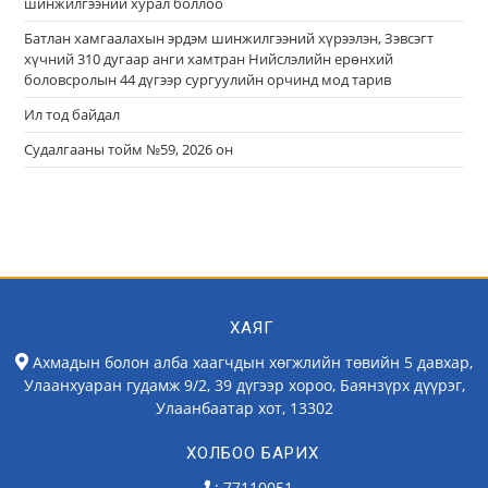
шинжилгээний хурал боллоо
Батлан хамгаалахын эрдэм шинжилгээний хүрээлэн, Зэвсэгт
хүчний 310 дугаар анги хамтран Нийслэлийн ерөнхий
боловсролын 44 дүгээр сургуулийн орчинд мод тарив
Ил тод байдал
Судалгааны тойм №59, 2026 он
ХАЯГ
Ахмадын болон алба хаагчдын хөгжлийн төвийн 5 давхар,
Улаанхуаран гудамж 9/2, 39 дүгээр хороо, Баянзүрх дүүрэг,
Улаанбаатар хот, 13302
ХОЛБОО БАРИХ
: 77110051