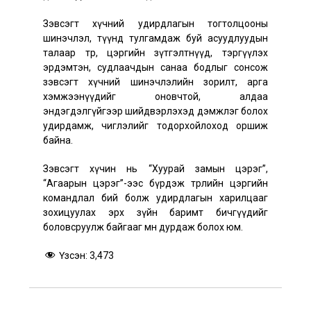
Зэвсэгт хүчний удирдлагын тогтолцооны
шинэчлэл, түүнд тулгамдаж буй асуудлуудын
талаар төр, цэргийн зүтгэлтнүүд, тэргүүлэх
эрдэмтэн, судлаачдын санаа бодлыг сонсож
зэвсэгт хүчний шинэчлэлийн зорилт, арга
хэмжээнүүдийг оновчтой, алдаа
эндэгдэлгүйгээр шийдвэрлэхэд дэмжлэг болох
удирдамж, чиглэлийг тодорхойлоход оршиж
байна.
Зэвсэгт хүчин нь “Хуурай замын цэрэг”,
“Агаарын цэрэг”-ээс бүрдэж төрлийн цэргийн
командлал бий болж удирдлагын харилцааг
зохицуулах эрх зүйн баримт бичгүүдийг
боловсруулж байгааг мөн дурдаж болох юм.
Үзсэн:
3,473