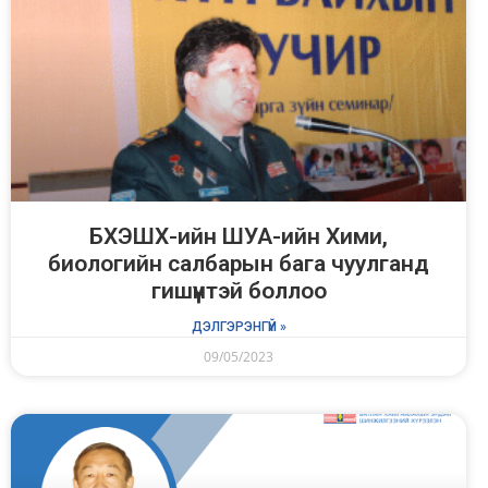
БХЭШХ-ийн ШУА-ийн Хими,
биологийн салбарын бага чуулганд
гишүүнтэй боллоо
ДЭЛГЭРЭНГҮЙ »
09/05/2023