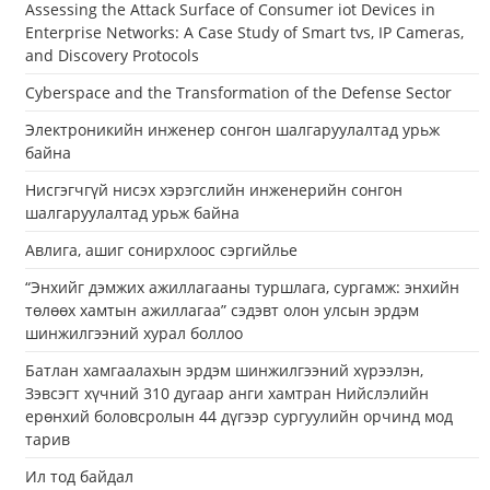
Assessing the Attack Surface of Consumer iot Devices in
Enterprise Networks: A Case Study of Smart tvs, IP Cameras,
and Discovery Protocols
Cyberspace and the Transformation of the Defense Sector
Электроникийн инженер сонгон шалгаруулалтад урьж
байна
Нисгэгчгүй нисэх хэрэгслийн инженерийн сонгон
шалгаруулалтад урьж байна
Авлига, ашиг сонирхлоос сэргийлье
“Энхийг дэмжих ажиллагааны туршлага, сургамж: энхийн
төлөөх хамтын ажиллагаа” сэдэвт олон улсын эрдэм
шинжилгээний хурал боллоо
Батлан хамгаалахын эрдэм шинжилгээний хүрээлэн,
Зэвсэгт хүчний 310 дугаар анги хамтран Нийслэлийн
ерөнхий боловсролын 44 дүгээр сургуулийн орчинд мод
тарив
Ил тод байдал