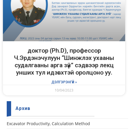
доктор (Ph.D), профессор
Ч.Эрдэнэчулуун “Шинжлэх ухааны
судалгааны арга зүй” сэдвээр лекц
унших тул идэвхтэй оролцоно уу.
ДЭЛГЭРЭНГҮЙ »
10/04/2023
Архив
Еxcavator Productivity, Calculation Method