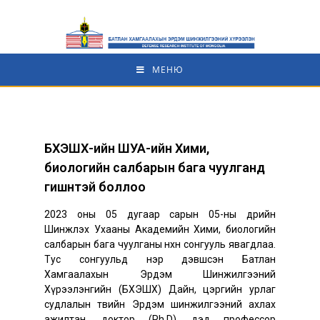
МЕНЮ
БХЭШХ-ийн ШУА-ийн Хими,
биологийн салбарын бага чуулганд
гишүүнтэй боллоо
2023 оны 05 дугаар сарын 05-ны өдрийн
Шинжлэх Ухааны Академийн Хими, биологийн
салбарын бага чуулганы нөхөн сонгууль явагдлаа.
Тус сонгуульд нэр дэвшсэн Батлан
Хамгаалахын Эрдэм Шинжилгээний
Хүрээлэнгийн (БХЭШХ) Дайн, цэргийн урлаг
судлалын төвийн Эрдэм шинжилгээний ахлах
ажилтан, доктор (Ph.D), дэд профессор