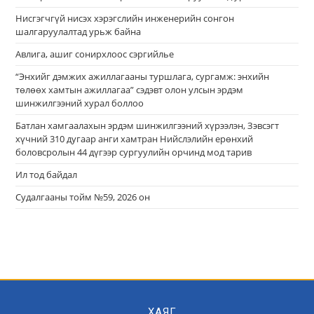
Нисгэгчгүй нисэх хэрэгслийн инженерийн сонгон
шалгаруулалтад урьж байна
Авлига, ашиг сонирхлоос сэргийлье
“Энхийг дэмжих ажиллагааны туршлага, сургамж: энхийн
төлөөх хамтын ажиллагаа” сэдэвт олон улсын эрдэм
шинжилгээний хурал боллоо
Батлан хамгаалахын эрдэм шинжилгээний хүрээлэн, Зэвсэгт
хүчний 310 дугаар анги хамтран Нийслэлийн ерөнхий
боловсролын 44 дүгээр сургуулийн орчинд мод тарив
Ил тод байдал
Судалгааны тойм №59, 2026 он
ХАЯГ