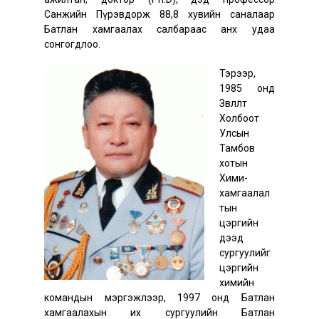
Санжийн Пүрэвдорж 88,8 хувийн саналаар
Батлан хамгаалах салбараас анх удаа
сонгогдлоо.
Тэрээр,
1985 онд
Зөвлөлт
Холбоот
Улсын
Тамбов
хотын
Хими-
хамгаалал
тын
цэргийн
дээд
сургуулийг
цэргийн
химийн
командын мэргэжлээр, 1997 онд Батлан
хамгаалахын их сургуулийн Батлан