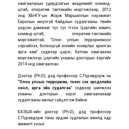
хамгаалахын удирдлагын академийг команд-
штаб, оператив тактикийн мэргэжлээр, 2012
онд ХБНГУ-ын Жорж Маршаллын нэрэмжит
Европын аюулгүй байдлын судалгааны төвийн
үндсэн дамжааг тус тус төгссөн. Цэргийн химич,
команд-штаб, оператив-тактикийн
мэргэжилтэй, “Олон улсын терроризмоос
сэргийлэх, болзошгүй хөнөөлийн хохирлыг арилгах
арга зам” сэдвээр цэрэг, батлан хамгаалах
мэргэжлээр цэргийн ухааны докторын зэргийг
2014 онд хамгаалсан.
Доктор (Ph.D), дэд профессор С.Пүрэвдорж нь
“Олон улсын терроризм, түүнээс үүсэх эрсдэлийн
онол, арга зүйн судалгаа
” сэдвээр шинжлэх
ухааны докторын зэрэг хамгаалахаар
судалгааны ажлыг гүйцэтгэж байна.
БХЭШХ-ийн доктор (Ph.D), дэд профессор
С.Пүрэвдорж таны эрдэм судлалын ажилд өндөр
амжилт хүсье.