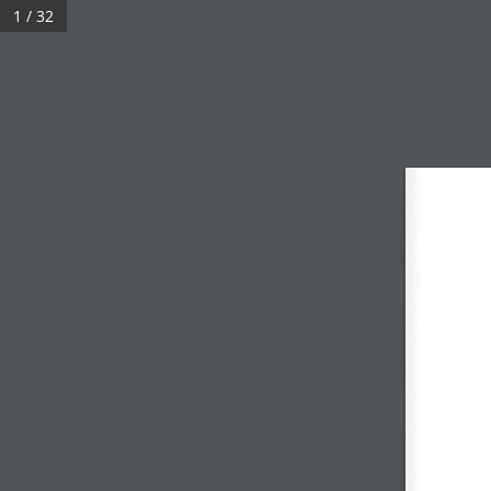
1 / 32
БИДНИЙ ТУХАЙ
СУДАЛГАА, ЭРДЭМ ШИНЖИЛГЭЭ
Journal of Security Studies №01
Үзсэн:
644