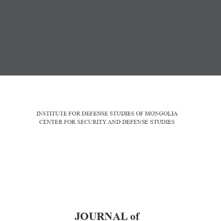
МЭДЭЭ
СЭТГҮҮЛ
ХУУЛЬ, ЭРХ ЗҮЙ
ИЛ ТОД