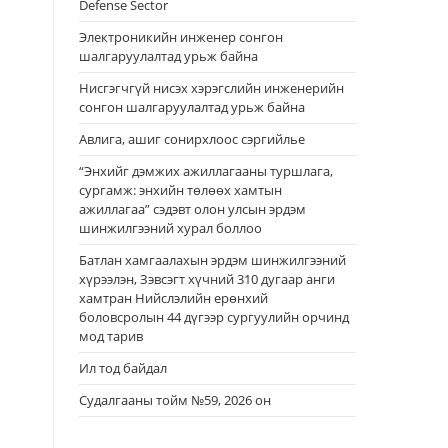
Defense Sector
Электроникийн инженер сонгон
шалгаруулалтад урьж байна
Нисгэгчгүй нисэх хэрэгслийн инженерийн
сонгон шалгаруулалтад урьж байна
Авлига, ашиг сонирхлоос сэргийлье
“Энхийг дэмжих ажиллагааны туршлага,
сургамж: энхийн төлөөх хамтын
ажиллагаа” сэдэвт олон улсын эрдэм
шинжилгээний хурал боллоо
Батлан хамгаалахын эрдэм шинжилгээний
хүрээлэн, Зэвсэгт хүчний 310 дугаар анги
хамтран Нийслэлийн ерөнхий
боловсролын 44 дүгээр сургуулийн орчинд
мод тарив
Ил тод байдал
Судалгааны тойм №59, 2026 он