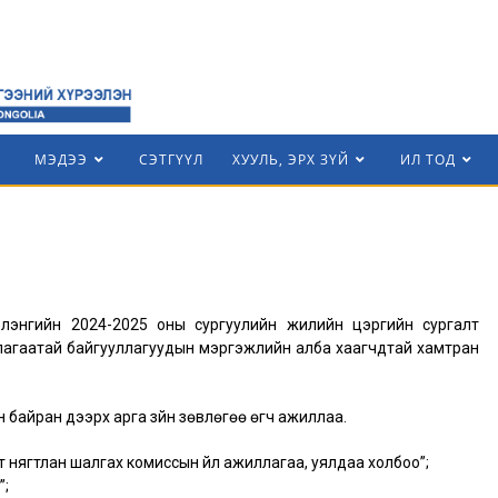
МЭДЭЭ
СЭТГҮҮЛ
ХУУЛЬ, ЭРХ ЗҮЙ
ИЛ ТОД
лэнгийн 2024-2025 оны сургуулийн жилийн цэргийн сургалт
ллагаатай байгууллагуудын мэргэжлийн алба хаагчдтай хамтран
 байран дээрх арга зүйн зөвлөгөө өгч ажиллаа.
т нягтлан шалгах комиссын үйл ажиллагаа, уялдаа холбоо”;
”;