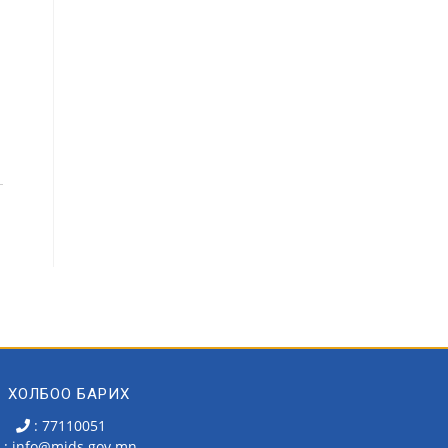
ХОЛБОО БАРИХ
: 77110051
: info@mids.gov.mn