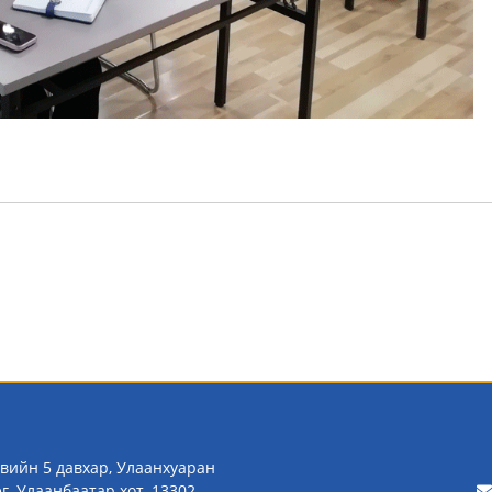
вийн 5 давхар, Улаанхуаран
эг, Улаанбаатар хот, 13302