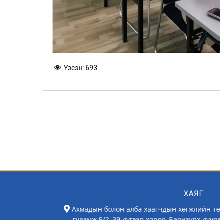
Үзсэн:
693
ХАЯГ
Ахмадын болон алба хаагчдын хөгжлийн тө
гудамж 9/2, 39 дүгээр хороо, Баянзүрх дүүр