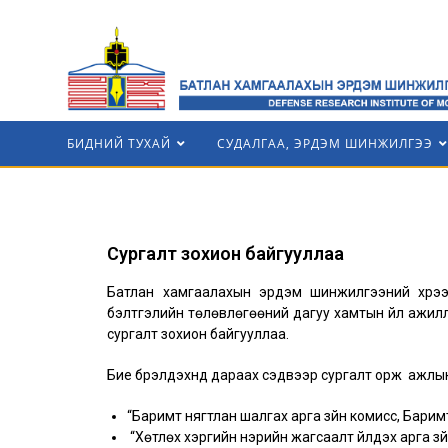
БИДНИЙ ТУХАЙ
СУДАЛГАА, ЭРДЭМ ШИНЖИЛГЭЭ
Сургалт зохион байгууллаа
Батлан хамгаалахын эрдэм шинжилгээний хүрээ
бэлтгэлийн төлөвлөгөөний дагуу хамтын үйл ажи
сургалт зохион байгууллаа.
Бие бүрэлдэхүүнд дараах сэдвээр сургалт орж ажлын
“Баримт нягтлан шалгах арга зүйн комисс, Барим
“Хөтлөх хэргийн нэрийн жагсаалт үйлдэх арга зүй