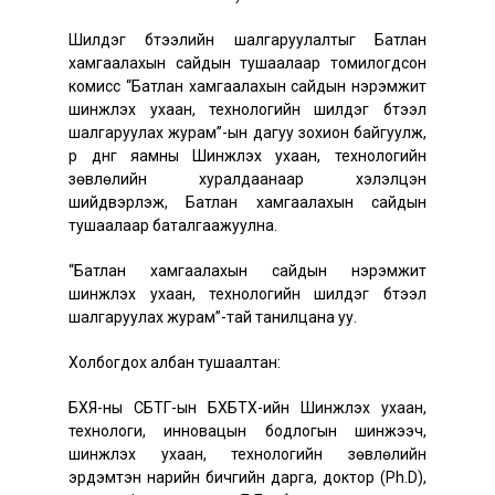
Шилдэг бүтээлийн шалгаруулалтыг Батлан
хамгаалахын сайдын тушаалаар томилогдсон
комисс “Батлан хамгаалахын сайдын нэрэмжит
шинжлэх ухаан, технологийн шилдэг бүтээл
шалгаруулах журам”-ын дагуу зохион байгуулж,
үр дүнг яамны Шинжлэх ухаан, технологийн
зөвлөлийн хуралдаанаар хэлэлцэн
шийдвэрлэж, Батлан хамгаалахын сайдын
тушаалаар баталгаажуулна.
“Батлан хамгаалахын сайдын нэрэмжит
шинжлэх ухаан, технологийн шилдэг бүтээл
шалгаруулах журам”-тай танилцана уу.
Холбогдох албан тушаалтан:
БХЯ-ны СБТГ-ын БХБТХ-ийн Шинжлэх ухаан,
технологи, инновацын бодлогын шинжээч,
шинжлэх ухаан, технологийн зөвлөлийн
эрдэмтэн нарийн бичгийн дарга, доктор (Ph.D),