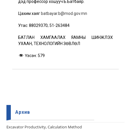
дэд профессор хошууч Б.Батбаяр.
Цахим хаяг
batbayar.b@mod.gov.mn
Утас: 88029370; 51-263484
БАТЛАН ХАМГААЛАХ ЯАМНЫ ШИНЖЛЭХ
УХААН, ТЕХНОЛОГИЙН ЗӨВЛӨЛ
Үзсэн:
579
Архив
Еxcavator Productivity, Calculation Method