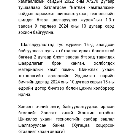
хамгаалахын сайдын 2022 оны А/270 дугаар
тушаалаар батлагдсан “Батлан хамгаалахын
сайдын нэрэмжит шинжлэх ухаан, технологийн
шилдэг бүтээл шалгаруулах журам”-ын 1.3-т
заасан 9 төрлөөр 2024 оны 10 дугаар сард
зохион байгуулна.
Шалгаруулалтад тус журмын 1.6-д заагдсан
байгууллага, хувь хүн бүтээлээ ирүүлэх боломжтой
бөгөөд 2 дугаар бүлэгт заасан бүтээлд тавигдах
шаардлагыг бүрэн ханган, холбогдох
материалын хамт яамны Шинжлэх ухаан,
технологийн зөвлөлийн Эрдэмтэн нарийн
бичгийн даргад 2024 оны 10 дугаар сарын 15-ны
өдрийн дотор бичгээр болон цахим хэлбэрээр
ирүүлнэ.
Зэвсэгт хүчний анги, байгууллагуудаас ирүүлсэн
бүтээлийг Зэвсэгт хүчний Жанжин штабын
Шинжлэх ухаан, технологийн салбар зөвлөл
шалгаруулсан байна. (Хугацаа хоцорсон
бүтээлийг хүлээн авахгүй)