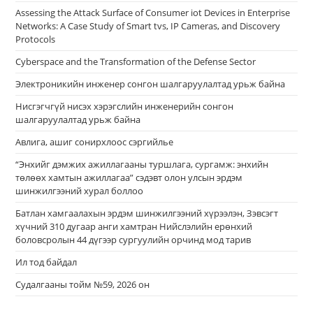
Assessing the Attack Surface of Consumer iot Devices in Enterprise
Networks: A Case Study of Smart tvs, IP Cameras, and Discovery
Protocols
Cyberspace and the Transformation of the Defense Sector
Электроникийн инженер сонгон шалгаруулалтад урьж байна
Нисгэгчгүй нисэх хэрэгслийн инженерийн сонгон
шалгаруулалтад урьж байна
Авлига, ашиг сонирхлоос сэргийлье
“Энхийг дэмжих ажиллагааны туршлага, сургамж: энхийн
төлөөх хамтын ажиллагаа” сэдэвт олон улсын эрдэм
шинжилгээний хурал боллоо
Батлан хамгаалахын эрдэм шинжилгээний хүрээлэн, Зэвсэгт
хүчний 310 дугаар анги хамтран Нийслэлийн ерөнхий
боловсролын 44 дүгээр сургуулийн орчинд мод тарив
Ил тод байдал
Судалгааны тойм №59, 2026 он