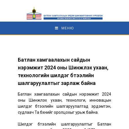
МЕНЮ
Батлан хамгаалахын сайдын
нэрэмжит 2024 оны Шинжлэх ухаан,
технологийн шилдэг бүтээлийн
шалгаруулалтыг зарлаж байна
Батлан хамгаалахын сайдын нэрэмжит 2024
оны Шинжлэх ухаан, технологи, инновацын
шилдэг бүтээлийн шалгаруулалтад эрдэмтэн,
судлаач Та бүхнийг оролцохыг урьж байна.
Шилдэг бүтээлийн шалгаруулалтыг Батлан