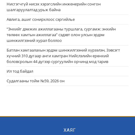
Нисгэгчгүй нисэх хэрэгслийн инженерийн сонгон
шалгаруулалтад урьж байна
Авлига, ашиг сонирхлоос сэргийлье
“Энхийг дэмжих ажиллагааны туршлага, сургамж: энхийн
төлөөх хамтын ажиллагаа” сэдэвт олон улсын эрдэм
шинжилгээний хурал боллоо
Батлан хамгаалахын эрдэм шинжилгээний хүрээлэн, Зэвсэгт
хүчний 310 дугаар анги хамтран Нийслэлийн ерөнхий
боловсролын 44 дүгээр сургуулийн орчинд мод тарив
Ил тод байдал
Судалгааны тойм №59, 2026 он
ХАЯГ