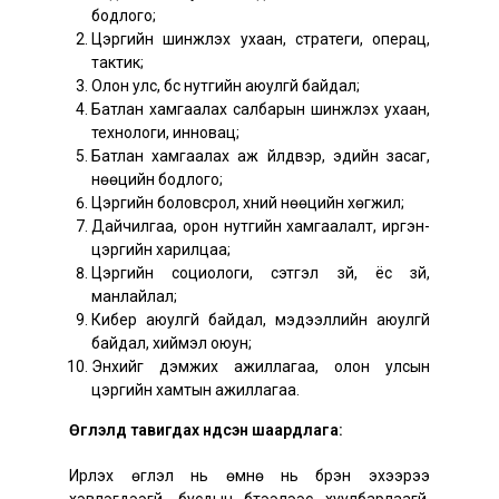
бодлого;
Цэргийн шинжлэх ухаан, стратеги, операц,
тактик;
Олон улс, бүс нутгийн аюулгүй байдал;
Батлан хамгаалах салбарын шинжлэх ухаан,
технологи, инновац;
Батлан хамгаалах аж үйлдвэр, эдийн засаг,
нөөцийн бодлого;
Цэргийн боловсрол, хүний нөөцийн хөгжил;
Дайчилгаа, орон нутгийн хамгаалалт, иргэн-
цэргийн харилцаа;
Цэргийн социологи, сэтгэл зүй, ёс зүй,
манлайлал;
Кибер аюулгүй байдал, мэдээллийн аюулгүй
байдал, хиймэл оюун;
Энхийг дэмжих ажиллагаа, олон улсын
цэргийн хамтын ажиллагаа.
Өгүүлэлд тавигдах үндсэн шаардлага:
Ирүүлэх өгүүлэл нь өмнө нь бүрэн эхээрээ