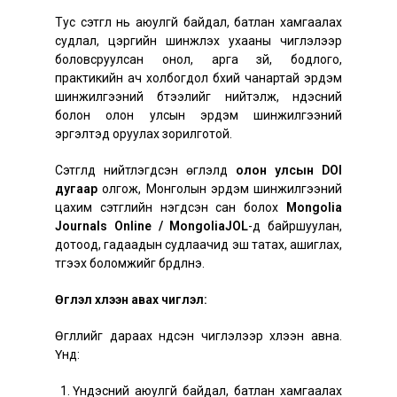
Тус сэтгүүл нь аюулгүй байдал, батлан хамгаалах
судлал, цэргийн шинжлэх ухааны чиглэлээр
боловсруулсан онол, арга зүй, бодлого,
практикийн ач холбогдол бүхий чанартай эрдэм
шинжилгээний бүтээлийг нийтэлж, үндэсний
болон олон улсын эрдэм шинжилгээний
эргэлтэд оруулах зорилготой.
Сэтгүүлд нийтлэгдсэн өгүүлэлд
олон улсын DOI
дугаар
олгож, Монголын эрдэм шинжилгээний
цахим сэтгүүлийн нэгдсэн сан болох
Mongolia
Journals Online / MongoliaJOL
-д байршуулан,
дотоод, гадаадын судлаачид эш татах, ашиглах,
түгээх боломжийг бүрдүүлнэ.
Өгүүлэл хүлээн авах чиглэл:
Өгүүллийг дараах үндсэн чиглэлээр хүлээн авна.
Үүнд:
Үндэсний аюулгүй байдал, батлан хамгаалах