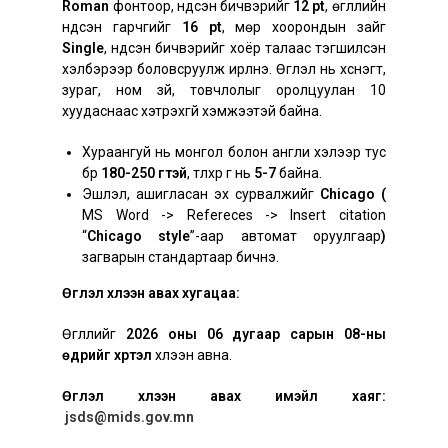
Roman
фонтоор, үндсэн бичвэрийг
12 pt
, өгүүллийн
үндсэн гарчгийг
16 pt
, мөр хоорондын зайг
Single
, үндсэн бичвэрийг хоёр талаас тэгшилсэн
хэлбэрээр боловсруулж ирүүлнэ. Өгүүлэл нь хүснэгт,
зураг, ном зүй, товчлолыг оролцуулан 10
хуудаснаас хэтрэхгүй хэмжээтэй байна.
Хураангуй нь монгол болон англи хэлээр тус
бүр
180-250 үгтэй
, түлхүүр үг нь
5-7
байна.
Эшлэл, ашигласан эх сурвалжийг
Chicago
(
MS Word -> Refereces -> Insert citation
“
Chicago style
”-аар автомат оруулгаар
)
загварын стандартаар бичнэ.
Өгүүлэл хүлээн авах хугацаа:
Өгүүллийг
2026 оны 06 дугаар сарын 08-ны
өдрийг хүртэл
хүлээн авна.
Өгүүлэл хүлээн авах имэйл хаяг:
jsds@mids.gov.mn