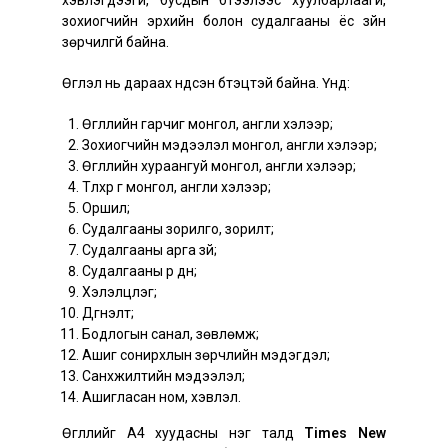
хэвлэгдээгүй, бусдын бүтээлээс хуулбарлаагүй,
зохиогчийн эрхийн болон судалгааны ёс зүйн
зөрчилгүй байна.
Өгүүлэл нь дараах үндсэн бүтэцтэй байна. Үүнд:
Өгүүллийн гарчиг монгол, англи хэлээр;
Зохиогчийн мэдээлэл монгол, англи хэлээр;
Өгүүллийн хураангуй монгол, англи хэлээр;
Түлхүүр үг монгол, англи хэлээр;
Оршил;
Судалгааны зорилго, зорилт;
Судалгааны арга зүй;
Судалгааны үр дүн;
Хэлэлцүүлэг;
Дүгнэлт;
Бодлогын санал, зөвлөмж;
Ашиг сонирхлын зөрчлийн мэдэгдэл;
Санхүүжилтийн мэдээлэл;
Ашигласан ном, хэвлэл.
Өгүүллийг А4 хуудасны нэг талд
Times New