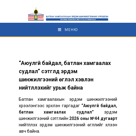
МЕНЮ
“Аюулгүй байдал, батлан хамгаалах
судлал” сэтгүүлд эрдэм
шинжилгээний өгүүлэл хэвлэн
нийтлүүлэхийг урьж байна
Батлан хамгаалахын эрдэм шинжилгээний
хүрээлэнгээс эрхлэн гаргадаг
“Аюулгүй байдал,
батлан хамгаалах судлал”
эрдэм
шинжилгээний сэтгүүлийн
2026 оны №44 дугаарт
нийтлүүлэх эрдэм шинжилгээний өгүүллийг хүлээн
авч байна.