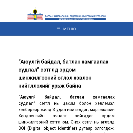
МЕНЮ
“Аюулгүй байдал, батлан хамгаалах
судлал” сэтгүүлд эрдэм
шинжилгээний өгүүлэл хэвлэн
нийтлүүлэхийг урьж байна
“Аюулгүй байдал, батлан хамгаалах
судлал”
сэтгүүл нь цахим болон хэвлэмэл
хэлбэрээр жилд 3 удаа нийтэлдэг, мэргэжлийн
Хөндлөнгийн хяналт хийгддэг эрдэм
шинжилгээний сэтгүүл юм. Энэхүү сэтгүүл нь өгүүлэлд
DOI (Digital object identifier)
дугаар олгогдож,