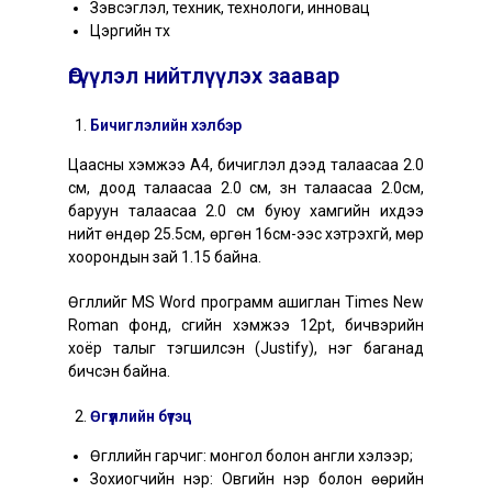
Зэвсэглэл, техник, технологи, инновац
Цэргийн түүх
Өгүүлэл нийтлүүлэх заавар
Бичиглэлийн хэлбэр
Цаасны хэмжээ А4, бичиглэл дээд талаасаа 2.0
см, доод талаасаа 2.0 см, зүүн талаасаа 2.0см,
баруун талаасаа 2.0 см буюу хамгийн ихдээ
нийт өндөр 25.5см, өргөн 16см-ээс хэтрэхгүй, мөр
хоорондын зай 1.15 байна.
Өгүүллийг MS Word программ ашиглан Times New
Roman фонд, үсгийн хэмжээ 12pt, бичвэрийн
хоёр талыг тэгшилсэн (Justify), нэг баганад
бичсэн байна.
Өгүүллийн бүтэц
Өгүүллийн гарчиг: монгол болон англи хэлээр;
Зохиогчийн нэр: Овгийн нэр болон өөрийн