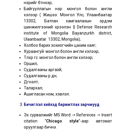
нэрийг бүтнээр;
Байгууллагын нэр: монгол болон англи
хэлээр ( Жишээ: Монгол Улс, Улаанбаатар
13302, Батлан хамгаалахын эрдэм
шинжилгээний хүрээлэн || Defense Research
institute of Mongolia Bayanzurkh district,
Ulaanbaatar 13302, Mongolia);
Холбоо барих зохиогчийн цахим хаяг;
Хураангуй: монгол болон англи хэлээр;
Түлхүүр үгс: монгол болон англи хэлээр;
Оршил;
Судалгааны аргазүй;
Судалгааны үр дүн;
Дүгнэлт;
Талархал;
Ашигласан ном, хэвлэл.
Бичиглэл хийхэд баримтлах зарчмууд
Эх сурвалжийг MS Word -> Refereces -> Insert
citation “
Chicago style
”-аар автомат
оруулгаар бичнэ.