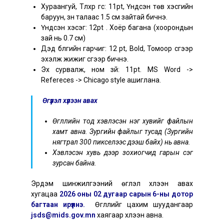
Хураангуй, Түлхүүр үгс: 11pt, Үндсэн төв хэсгийн
баруун, зүүн талаас 1.5 см зайтай бичнэ.
Үндсэн хэсэг: 12pt . Хоёр багана (хоорондын
зай нь 0.7 см)
Дэд бүлгийн гарчиг: 12 pt, Bold, Томоор үсгээр
эхэлж жижиг үсгээр бичнэ.
Эх сурвалж, ном зүй: 11pt. MS Word ->
Refereces -> Chicago style ашиглана.
Өгүүлэл хүлээн авах
Өгүүллийн тод хэвлэсэн нэг хувийг файлын
хамт авна. Зургийн файлыг тусад (Зургийн
нягтрал 300 пикселээс дээш байх) нь авна.
Хэвлэсэн хувь дээр зохиогчид гарын үсэг
зурсан байна.
Эрдэм шинжилгээний өгүүлэл хүлээн авах
хугацаа
2026 оны 02 дугаар сарын 6-ны дотор
багтаан ирүүлнэ.
Өгүүллийг цахим шуудангаар
jsds@mids.gov.mn
хаягаар хүлээн авна.