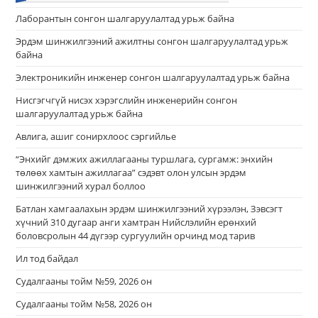
Лаборантын сонгон шалгаруулалтад урьж байна
Эрдэм шинжилгээний ажилтны сонгон шалгаруулалтад урьж
байна
Электроникийн инженер сонгон шалгаруулалтад урьж байна
Нисгэгчгүй нисэх хэрэгслийн инженерийн сонгон
шалгаруулалтад урьж байна
Авлига, ашиг сонирхлоос сэргийлье
“Энхийг дэмжих ажиллагааны туршлага, сургамж: энхийн
төлөөх хамтын ажиллагаа” сэдэвт олон улсын эрдэм
шинжилгээний хурал боллоо
Батлан хамгаалахын эрдэм шинжилгээний хүрээлэн, Зэвсэгт
хүчний 310 дугаар анги хамтран Нийслэлийн ерөнхий
боловсролын 44 дүгээр сургуулийн орчинд мод тарив
Ил тод байдал
Судалгааны тойм №59, 2026 он
Судалгааны тойм №58, 2026 он