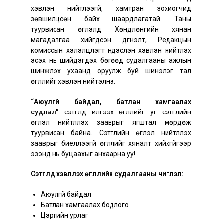
хэвлэн нийтлээгүй, хамтран зохиогчид
зөвшилцсөн байх шаардлагатай. Таны
туурвисан өгүүлэлд Хөндлөнгийн хянан
магадалгаа хийгдсэн дүгнэлт, Редакцын
комиссын хэлэлцүүлэгт үндэслэн хэвлэн нийтлэх
эсэх нь шийдэгдэх бөгөөд судалгааны ажлын
шинжлэх ухаанд оруулж буй шинэлэг тал
өгүүллийг хэвлэн нийтэлнэ.
“Аюулгүй байдал, батлан хамгаалах
судлал”
сэтгүүлд илгээх өгүүллийг уг сэтгүүлийн
өгүүлэл нийтлүүлэх зааврыг ягштал мөрдөж
туурвисан байна. Сэтгүүлийн өгүүлэл нийтлүүлэх
зааврыг биелүүлээгүй өгүүллийг хяналт хийхгүйгээр
эзэнд нь буцаахыг анхаарна уу!
Сэтгүүлд хэвлүүлэх өгүүллийн судалгааны чиглэл:
Аюулгүй байдал
Батлан хамгаалах бодлого
Цэргийн урлаг