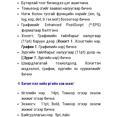
Бутархай тоог бичихдээ цэг ашиглана.
Томьёонд үсгийг заавал налуугаар бичнэ.
Нэгж болон тусгай функцийн нэрийг (sin, tg,
log, exp, det, tr гэх мэт) босоогоор бичнэ.
Графикийг Enhanced PostScript (*.EPS)
форматаар бэлтгэнэ.
Хүснэгт, Графикийн тайлбарыг налуугаар
(11pt) баруун дээр
(
Хүснэгт 1.
Хүснэгтийн нэр,
График 1.
Графикийн нэр)
бичнэ.
Зургийн тайлбарыг налуугаар (11pt) доор нь
[(
Зураг 1.
Зургийн нэр
) бичнэ.
Шаардлагатай тохиолдолд Хүснэгтэн
мэдээлэл, график, зургийн эх сурвалжийг
бичнэ.
Бичиглэл хийх үсгийн хэв маяг:
Өгүүллийн нэр: 14pt, Томоор үсгээр эхэлж
жижиг үсгээр бичнэ.
Зохиогч: 11pt, Bold, Томоор үсгээр эхэлж
жижиг үсгээр бичнэ.
Байгууллагын нэр: 9pt, italic.