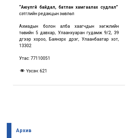
“Аюулгүй байдал, батлан хамгаалах судлал”
сэтгүүлийн редакцын зөвлөл
Ахмадын болон алба хаагчдын хөгжлийн
төвийн 5 давхар, Улаанхуаран гудамж 9/2, 39
дүгээр хороо, Баянзүрх дүүрэг, Улаанбаатар хот,
13302
Утас: 77110051
Үзсэн:
621
Архив