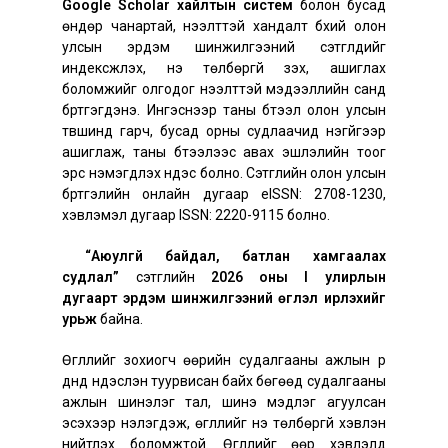
Google Scholar хайлтын систем
болон бусад
өндөр чанартай, нээлттэй хандалт бүхий олон
улсын эрдэм шинжилгээний сэтгүүлүүдийг
индексжүүлэх, үнэ төлбөргүй үзэх, ашиглах
боломжийг олгодог нээлттэй мэдээллийн санд
бүртгэгдэнэ. Ингэснээр таны бүтээл олон улсын
түвшинд гарч, бусад орны судлаачид үнэгүйгээр
ашиглаж, таны бүтээлээс авах эшлэлийн тоог
эрс нэмэгдүүлэх үндэс болно. Сэтгүүлийн олон улсын
бүртгэлийн онлайн дугаар eISSN: 2708-1230,
хэвлэмэл дугаар ISSN: 2220-9115 болно.
“Аюулгүй байдал, батлан хамгаалах
судлал”
сэтгүүлийн
2026 оны I улирлын
дугаарт
эрдэм шинжилгээний өгүүлэл ирүүлэхийг
урьж
байна.
Өгүүллийг зохиогч өөрийн судалгааны ажлын үр
дүнд үндэслэн туурвисан байх бөгөөд судалгааны
ажлын шинэлэг тал, шинэ мэдлэг агуулсан
эсэхээр үнэлэгдэж, өгүүллийг үнэ төлбөргүй хэвлэн
нийтлэх боломжтой. Өгүүллийг өөр хэвлэлд