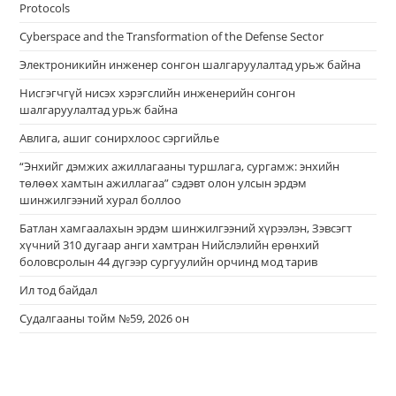
Protocols
Cyberspace and the Transformation of the Defense Sector
Электроникийн инженер сонгон шалгаруулалтад урьж байна
Нисгэгчгүй нисэх хэрэгслийн инженерийн сонгон
шалгаруулалтад урьж байна
Авлига, ашиг сонирхлоос сэргийлье
“Энхийг дэмжих ажиллагааны туршлага, сургамж: энхийн
төлөөх хамтын ажиллагаа” сэдэвт олон улсын эрдэм
шинжилгээний хурал боллоо
Батлан хамгаалахын эрдэм шинжилгээний хүрээлэн, Зэвсэгт
хүчний 310 дугаар анги хамтран Нийслэлийн ерөнхий
боловсролын 44 дүгээр сургуулийн орчинд мод тарив
Ил тод байдал
Судалгааны тойм №59, 2026 он