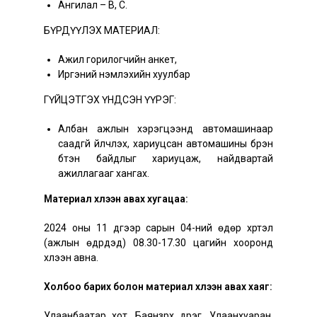
Ангилал – B, C.
БҮРДҮҮЛЭХ МАТЕРИАЛ:
Ажил горилогчийн анкет,
Иргэний үнэмлэхийн хуулбар
ГҮЙЦЭТГЭХ ҮНДСЭН ҮҮРЭГ:
Албан ажлын хэрэгцээнд автомашинаар
саадгүй үйлчлэх, хариуцсан автомашины бүрэн
бүтэн байдлыг хариуцаж, найдвартай
ажиллагааг хангах.
Материал хүлээн авах хугацаа:
2024 оны 11 дүгээр сарын 04-ний өдөр хүртэл
(ажлын өдрүүдэд) 08.30-17.30 цагийн хооронд
хүлээн авна.
Холбоо барих болон материал хүлээн авах хаяг:
Улаанбаатар хот, Баянзүрх дүүрэг, Улаанхуаран,