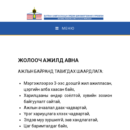
МЕНЮ
ЖОЛООЧ АЖИЛД АВНА
АЖЛЫН БАЙРАНД ТАВИГДАХ ШААРДЛАГА:
Мэргэжлээрээ 3-ээс доошгүй жил ажилласан,
цэргийн алба хаасан байх,
Харилцааны өндөр соёлтой, хувийн зохион
байгуулалт сайтай,
Ажлын ачаалал даах чадвартай,
Үүрэг хариуцлага хүлээх чадвартай,
Элдэв муу зуршилгүй, зөв хандлагатай,
Цаг баримталдаг байх,