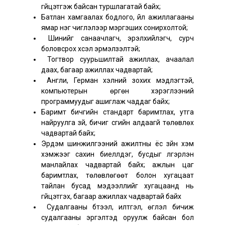
гүйцэтгэж байсан туршлагатай байх;
Батлан хамгаалах бодлого, үйл ажиллагааны
ямар нэг чиглэлээр мэргэших сонирхолтой;
Шинийг санаачлагч, эрэлхийлэгч, сурч
боловсрох хүсэл эрмэлзэлтэй;
Тогтвор суурьшилтай ажиллах, ачаалал
даах, багаар ажиллах чадвартай;
Англи, Герман хэлний зохих мэдлэгтэй,
компьютерын өргөн хэрэглээний
программуудыг ашиглаж чаддаг байх;
Баримт бичгийн стандарт баримтлах, утга
найруулга зүй, бичиг үсгийн алдаагүй төлөвлөх
чадвартай байх;
Эрдэм шинжилгээний ажилтны ёс зүйн хэм
хэмжээг сахин биелүүлдэг, бусдыг үлгэрлэн
манлайлах чадвартай байх; ажлын цаг
баримтлах, төлөвлөгөөт болон хугацаат
тайлан бусад мэдээллийг хугацаанд нь
гүйцэтгэх, багаар ажиллах чадвартай байх
Судалгааны бүтээл, илтгэл, өгүүлэл бичиж
судалгааны эргэлтэд оруулж байсан бол