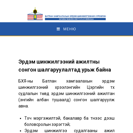
МЕНЮ
Эрдэм шинжилгээний ажилтны
сонгон шалгаруулалтад урьж байна
БХЯ-ны Батлан хамгаалахын эрдэм
шинжилгээний хүрээлэнгийн Цэргийн түүх
судлалын төвд эрдэм шинжилгээний ажилтан
(энгийн албан тушаалд) сонгон шалгаруулж
авна.
Түүхч мэргэжилтэй, бакалавр ба түүнээс дээш
боловсролын зэрэгтэй;
Эрдэм шинжилгээ судалгааны ажил