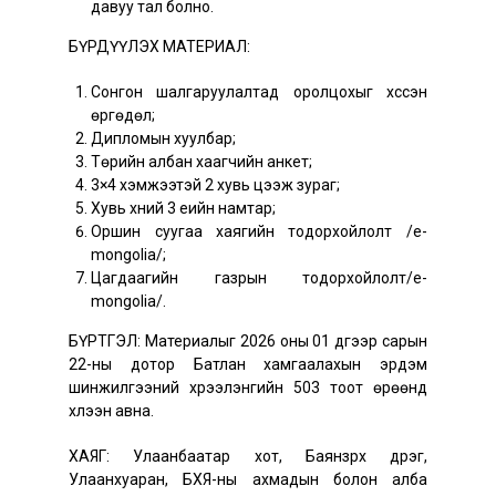
давуу тал болно.
БҮРДҮҮЛЭХ МАТЕРИАЛ:
Сонгон шалгаруулалтад оролцохыг хүссэн
өргөдөл;
Дипломын хуулбар;
Төрийн албан хаагчийн анкет;
3×4 хэмжээтэй 2 хувь цээж зураг;
Хувь хүний 3 үеийн намтар;
Оршин суугаа хаягийн тодорхойлолт /e-
mongolia/;
Цагдаагийн газрын тодорхойлолт/e-
mongolia/.
БҮРТГЭЛ: Материалыг 2026 оны 01 дүгээр сарын
22-ны дотор Батлан хамгаалахын эрдэм
шинжилгээний хүрээлэнгийн 503 тоот өрөөнд
хүлээн авна.
ХАЯГ: Улаанбаатар хот, Баянзүрх дүүрэг,
Улаанхуаран, БХЯ-ны ахмадын болон алба