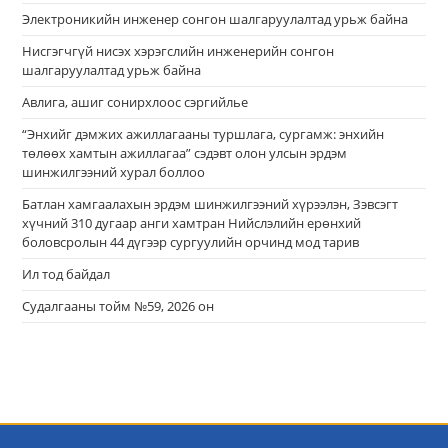
Электроникийн инженер сонгон шалгаруулалтад урьж байна
Нисгэгчгүй нисэх хэрэгслийн инженерийн сонгон
шалгаруулалтад урьж байна
Авлига, ашиг сонирхлоос сэргийлье
“Энхийг дэмжих ажиллагааны туршлага, сургамж: энхийн
төлөөх хамтын ажиллагаа” сэдэвт олон улсын эрдэм
шинжилгээний хурал боллоо
Батлан хамгаалахын эрдэм шинжилгээний хүрээлэн, Зэвсэгт
хүчний 310 дугаар анги хамтран Нийслэлийн ерөнхий
боловсролын 44 дүгээр сургуулийн орчинд мод тарив
Ил тод байдал
Судалгааны тойм №59, 2026 он