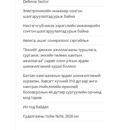
Defense Sector
Электроникийн инженер сонгон
шалгаруулалтад урьж байна
Нисгэгчгүй нисэх хэрэгслийн инженерийн
сонгон шалгаруулалтад урьж байна
Авлига, ашиг сонирхлоос сэргийлье
“Энхийг дэмжих ажиллагааны туршлага,
сургамж: энхийн төлөөх хамтын
ажиллагаа” сэдэвт олон улсын эрдэм
шинжилгээний хурал боллоо
Батлан хамгаалахын эрдэм шинжилгээний
хүрээлэн, Зэвсэгт хүчний 310 дугаар анги
хамтран Нийслэлийн ерөнхий
боловсролын 44 дүгээр сургуулийн орчинд
мод тарив
Ил тод байдал
Судалгааны тойм №59, 2026 он