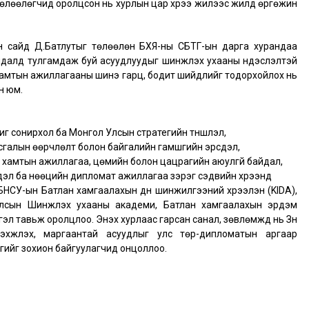
төлөөлөгчид оролцсон нь хурлын цар хүрээ жилээс жилд өргөжин
 сайд Д.Батлутыг төлөөлөн БХЯ-ны СБТГ-ын дарга хурандаа
 байдалд тулгамдаж буй асуудлуудыг шинжлэх ухааны үндэслэлтэй
 хамтын ажиллагааны шинэ гарц, бодит шийдлийг тодорхойлох нь
н юм.
 ашиг сонирхол ба Монгол Улсын стратегийн түншлэл,
ьсгалын өөрчлөлт болон байгалийн гамшгийн эрсдэл,
н хамтын ажиллагаа, цөмийн болон цацрагийн аюулгүй байдал,
дэл ба нөөцийн дипломат ажиллагаа зэрэг сэдвийн хүрээнд
НСУ-ын Батлан хамгаалахын дүн шинжилгээний хүрээлэн (KIDA),
Улсын Шинжлэх ухааны академи, Батлан хамгаалахын эрдэм
л тавьж оролцлоо. Энэхүү хурлаас гарсан санал, зөвлөмжүүд нь Зүүн
эхжүүлэх, маргаантай асуудлыг улс төр-дипломатын аргаар
ийг зохион байгуулагчид онцоллоо.