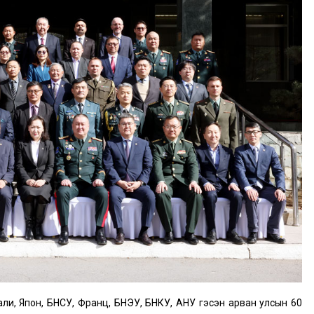
ли, Япон, БНСУ, Франц, БНЭУ, БНКУ, АНУ гэсэн арван улсын 60