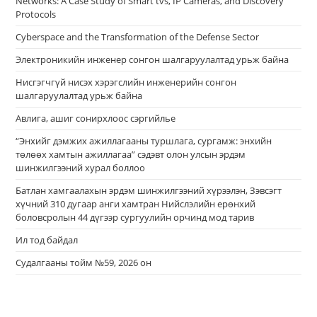
Networks: A Case Study of Smart tvs, IP Cameras, and Discovery
Protocols
Cyberspace and the Transformation of the Defense Sector
Электроникийн инженер сонгон шалгаруулалтад урьж байна
Нисгэгчгүй нисэх хэрэгслийн инженерийн сонгон
шалгаруулалтад урьж байна
Авлига, ашиг сонирхлоос сэргийлье
“Энхийг дэмжих ажиллагааны туршлага, сургамж: энхийн
төлөөх хамтын ажиллагаа” сэдэвт олон улсын эрдэм
шинжилгээний хурал боллоо
Батлан хамгаалахын эрдэм шинжилгээний хүрээлэн, Зэвсэгт
хүчний 310 дугаар анги хамтран Нийслэлийн ерөнхий
боловсролын 44 дүгээр сургуулийн орчинд мод тарив
Ил тод байдал
Судалгааны тойм №59, 2026 он