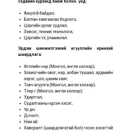
сэдвийн хүрээнд байж болно. Үүнд:
Аюулгүй байдал;
Батлан хамгаалах бодлого;
Цэргийн урлаг судлал;
Зэвсэг, техник технологи;
Цэргийн түүх, уламжлал.
Эрдэм шинжилгээний өгүүллийн ерөнхий
шаардлага:
Өгүүллийн нэр (Монгол, англи хэлээр);
Зохиогчийн овог, нэр, албан тушаал, эрдмийн
зэрэг, цол, цахим хаяг;
Товч агуулга (Монгол, англи хэлээр);
Түлхүүр үг (Монгол, англи хэлээр);
Удиртгал;
Судалгааны үндсэн хэсэг;
Үр дүн;
Дүгнэлт;
Ном зүй;
Хавсралт (шаардлагатай бол) гэсэн хэсэгтэй