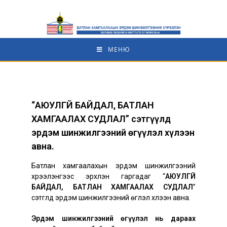
МЕНЮ
“АЮУЛГҮЙ БАЙДАЛ, БАТЛАН
ХАМГААЛАХ СУДЛАЛ” сэтгүүлд
эрдэм шинжилгээний өгүүлэл хүлээн
авна.
Батлан хамгаалахын эрдэм шинжилгээний
хүрээлэнгээс эрхлэн гаргадаг “
АЮУЛГҮЙ
БАЙДАЛ, БАТЛАН ХАМГААЛАХ СУДЛАЛ
”
сэтгүүлд эрдэм шинжилгээний өгүүлэл хүлээн авна.
Эрдэм шинжилгээний өгүүлэл нь дараах