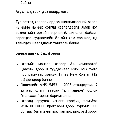
байна.
Агуулгад тавигдах шаардлага:
Тус сэтгүүлд хэвлүүлэх эрдэм шинжилгээний өгүүлэл
нь өмнө нь өөр сэтгүүлд хэвлэгдээгүй, ямар нэг
зохиогчийн эрхийн зөрчилгүй, шинэлэг байхын
зэрэгцээ судлаачийн ёс зүйн хэм хэмжээ, үүнд
тавигдах шаардлагыг хангасан байна.
Бичлэгийн хэлбэр, формат:
Өгүүллийг монгол хэлээр А4 хэмжээтэй
цаасны дээр 8 хуудаснаас ихгүй, MS Word
программаар зөвхөн Times New Roman (12
pt) фондоор бичнэ.
Эшлэлийг МNS 5453 – 2005 стандартын 7
дугаар бүлэгт заасан “зүүлт эшлэл” болон
“жагсаалт” аргыг баримтална.
Өгүүлэлд оруулах хүснэгт, график, томьёог
WORD8 EXCEL программ дээр, зургийг 300
dpi-аас багагүй нягтралтай jpg, png, psd зэрэг