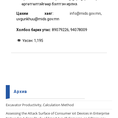
өргөтгөлтэйгөөр бэлтгэн ирүүлнэ.
Цахим хаяг:
info@mids.gov.mn
,
uvgunkhuu@mids.gov.mn
Холбоо барих утас:
89079226, 94078009
Үзсэн:
1,195
Архив
Еxcavator Productivity, Calculation Method
Assessing the Attack Surface of Consumer iot Devices in Enterprise