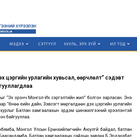
МЭДЭЭ
СЭТГҮҮЛ
ХУУЛЬ, ЭРХ ЗҮЙ
ИЛ ТОД
дэх цэргийн урлагийн хувьсал, өөрчлөлт” сэдэвт
гууллагдлаа
ыг “Эх оронч Монгол-Их сэргэлтийн жил” болгон зарласан. Энэ
ар “Өнөө үеийн дайн, Зэвсэгт мөргөлдөөн дэх цэргийн урлагийн
 хурлыг Батлан хамгаалахын эрдэм шинжилгээний хүрээлэнтэй
ион байгууллаа.
бямба, Монгол Улсын Ерөнхийлөгчийн Аюулгүй байдал, батлан
Баасандамба, Батлан хамгаалахын сайдын зөвлөх Б.Эрдэнэбат