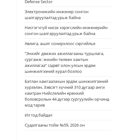
Defense Sector
Электроникийн инженер сонгон
шалгаруулалтад урьж байна
Нисгэгчгүй нисэх хэрэгслийн инженерийн
сонгон шалгаруулалтад урьж байна
Авлига, ашиг сонирхлоос сэргийлье
“Энхийг дэмжих ажиллагааны туршлага,
сургамж: энхийн төлөөх хамтын
ажиллагаа” сэдэвт олон улсын эрдэм
шинжилгээний хурал боллоо
Батлан хамгаалахын эрдэм шинжилгээний
хүрээлэн, Зэвсэгт хүчний 310 дугаар анги
хамтран Нийслэлийн ерөнхий
боловсролын 44 дүгээр сургуулийн орчинд
мод тарив
Ил тод байдал
Судалгааны тойм №59, 2026 он