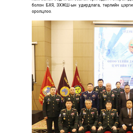
болон БХЯ, ЗХЖШ-ын удирдлага, төрлийн цэрг
оролцлоо.