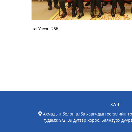
Үзсэн:
255
ХАЯГ
Ахмадын болон алба хаагчдын хөгжлийн тө
гудамж 9/2, 39 дүгээр хороо, Баянзүрх дүүр