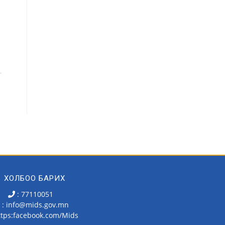
ХОЛБОО БАРИХ
: 77110051
: info@mids.gov.mn
ttps:facebook.com/Mids