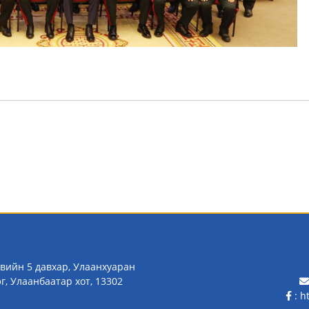
вийн 5 давхар, Улаанхуаран
эг, Улаанбаатар хот, 13302
:
h