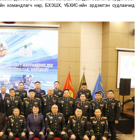
ийн командлагч нар, БХЭШХ, ҮБХИС-ийн эрдэмтэн судлаачид