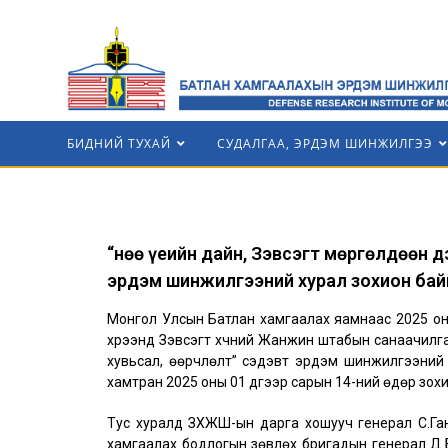
БИДНИЙ ТУХАЙ
СУДАЛГАА, ЭРДЭМ ШИНЖИЛГЭЭ
“Өнөө үеийн дайн, Зэвсэгт мөргөлдөөн 
эрдэм шинжилгээний хурал зохион бай
Монгол Улсын Батлан хамгаалах яамнаас 2025 он
хүрээнд Зэвсэгт хүчний Жанжин штабын санаачилга
хувьсал, өөрчлөлт” сэдэвт эрдэм шинжилгээний
хамтран 2025 оны 01 дүгээр сарын 14-ний өдөр зох
Тус хуралд ЗХЖШ-ын дарга хошууч генерал С.Ган
хамгаалах бодлогын зөвлөх бригадын генерал Д.