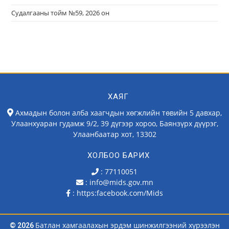
Судалгааны тойм №59, 2026 он
ХАЯГ
Ахмадын болон алба хаагчдын хөгжлийн төвийн 5 давхар,
Улаанхуаран гудамж 9/2, 39 дүгээр хороо, Баянзүрх дүүрэг,
Улаанбаатар хот, 13302
ХОЛБОО БАРИХ
: 77110051
: info@mids.gov.mn
:
https:facebook.com/Mids
Батлан хамгаалахын эрдэм шинжилгээний хүрээлэн
© 2026