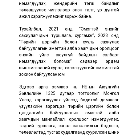
нэмэгдүүлэх, жендерийн тэгш байдлыг
төлөвшүүлэх чиглэлээр олон талт, үр дүнтэй
ажил хэрэгжүүлэхийг зорьж байна.
Тухайлбал, 2021 онд “Эмэгтэй энхийг
сахиулагчдын туршлага, сургамж”, 2023 онд
“Төрийн цэргийн болон хууль сахиулах
байгууллагын эмэгтэй алба хаагчдын оролцоог
энхийн үйлс, аюулгүй байдлын салбарт
нэмэгдүүлэх боломж” сэдвээр эрдэм
шинжилгээний хурал, хэлэлцүүлгийг амжилттай
зохион байгуулсан юм.
Эдгээр арга хэмжээ нь НҮБ-ын Аюулгүйн
Зөвлөлийн 1325 дугаар тогтоолыг Монгол
Улсад хэрэгжүүлэх үйлсэд бодитой дэмжлэг
үзүүлэхийн зэрэгцээ төрийн цэргийн болон
цагдаагийн байгууллагын эмэгтэй алба
хаагчдын манлайлал, оролцоог нэмэгдүүлэх,
тэдний туршлага, санал санаачилгыг бодлого,
төлөвлөлтөд тусгах судалгаанд суурилсан шинэ