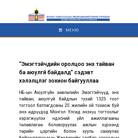
МЕНЮ
“Эмэгтэйчүүдийн оролцоо энх тайван
ба аюулгүй байдалд” сэдэвт
хэлэлцүүлэг зохион байгууллаа
НҮБ-ын Аюулгүйн зөвлөлийн Эмэгтэйчүүд, энх
тайван, аюулгүй байдлын тухай 1325 тоот
тогтоол батлагдсаны 25 жилийн ой тохиож буй
энэ өдрүүдэд Монгол Улсад энэхүү тогтоолыг
хэрэгжүүлэх Үндэсний үйл ажиллагааны
төлөвлөгөө боловсруулах ажлын хүрээнд
төрийн цэргийн болон хууль сахиулах
байгууллагуудын Жендерийн салбар хороодын