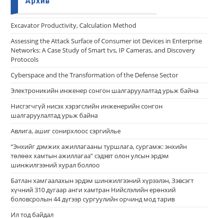
Архив
Еxcavator Productivity, Calculation Method
Assessing the Attack Surface of Consumer iot Devices in Enterprise
Networks: A Case Study of Smart tvs, IP Cameras, and Discovery
Protocols
Cyberspace and the Transformation of the Defense Sector
Электроникийн инженер сонгон шалгаруулалтад урьж байна
Нисгэгчгүй нисэх хэрэгслийн инженерийн сонгон
шалгаруулалтад урьж байна
Авлига, ашиг сонирхлоос сэргийлье
“Энхийг дэмжих ажиллагааны туршлага, сургамж: энхийн
төлөөх хамтын ажиллагаа” сэдэвт олон улсын эрдэм
шинжилгээний хурал боллоо
Батлан хамгаалахын эрдэм шинжилгээний хүрээлэн, Зэвсэгт
хүчний 310 дугаар анги хамтран Нийслэлийн ерөнхий
боловсролын 44 дүгээр сургуулийн орчинд мод тарив
Ил тод байдал