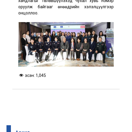
хандлагыг төлөвшүүлэхэд чухал хувь нэмэр
оруулж байгааг өнөөдрийн хэлэлцүүлгээр
онцоллоо.
Үзсэн:
1,045