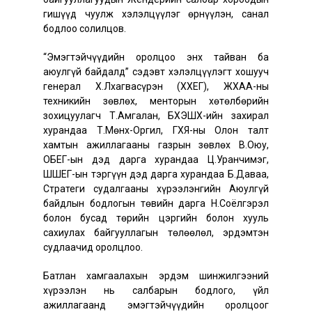
гишүүд чуулж хэлэлцүүлэг өрнүүлэн, санал
бодлоо солилцов.
“Эмэгтэйчүүдийн оролцоо энх тайван ба
аюулгүй байдалд” сэдэвт хэлэлцүүлэгт хошууч
генерал Х.Лхагвасүрэн (ХХЕГ), ЖҮХАА-ны
техникийн зөвлөх, менторын хөтөлбөрийн
зохицуулагч Т.Амгалан, БХЭШХ-ийн захирал
хурандаа Т.Мөнх-Оргил, ГХЯ-ны Олон талт
хамтын ажиллагааны газрын зөвлөх В.Оюу,
ОБЕГ-ын дэд дарга хурандаа Ц.Уранчимэг,
ШШЕГ-ын тэргүүн дэд дарга хурандаа Б.Даваа,
Стратеги судалгааны хүрээлэнгийн Аюулгүй
байдлын бодлогын төвийн дарга Н.Соёлгэрэл
болон бусад төрийн цэргийн болон хууль
сахиулах байгууллагын төлөөлөл, эрдэмтэн
судлаачид оролцлоо.
Батлан хамгаалахын эрдэм шинжилгээний
хүрээлэн нь салбарын бодлого, үйл
ажиллагаанд эмэгтэйчүүдийн оролцоог