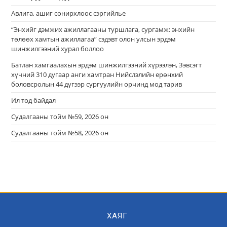
Авлига, ашиг сонирхлоос сэргийлье
“Энхийг дэмжих ажиллагааны туршлага, сургамж: энхийн
төлөөх хамтын ажиллагаа” сэдэвт олон улсын эрдэм
шинжилгээний хурал боллоо
Батлан хамгаалахын эрдэм шинжилгээний хүрээлэн, Зэвсэгт
хүчний 310 дугаар анги хамтран Нийслэлийн ерөнхий
боловсролын 44 дүгээр сургуулийн орчинд мод тарив
Ил тод байдал
Судалгааны тойм №59, 2026 он
Судалгааны тойм №58, 2026 он
ХАЯГ