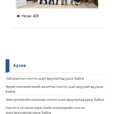
Үзсэн:
425
Архив
Лаборантын сонгон шалгаруулалтад урьж байна
Эрдэм шинжилгээний ажилтны сонгон шалгаруулалтад урьж
байна
Электроникийн инженер сонгон шалгаруулалтад урьж байна
Нисгэгчгүй нисэх хэрэгслийн инженерийн сонгон
шалгаруулалтад урьж байна