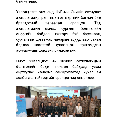
байгууллаа.
Хэлэлцүүлэгт энэ онд НҮБ-ын Энхийг сахиулах
ажиллагаанд үүрэг гүйцэтгэх цэргийн багийн бие
бүрэлдэхүүний төлөөлөл оролцов. Тэд
ажиллагааны өмнөх сургалт, бэлтгэлийн
өнөөгийн байдал, тулгарч буй бэрхшээл,
сургалтын хүртээмж, чанарын асуудлаар санал
бодлоо нээлттэй хуваалцаж, тулгамдсан
асуудлуудыг хөндөн ярилцсан юм.
Энэхүү хэлэлцүүлэг нь энхийг сахиулагчдын
бэлтгэлийг бодит нөхцөл байдалд улам
ойртуулах, чанарыг сайжруулахад чухал ач
холбогдолтой гэдгийг оролцогчид онцоллоо.