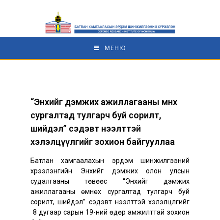
МЕНЮ
“Энхийг дэмжих ажиллагааны өмнөх
сургалтад тулгарч буй сорилт,
шийдэл” сэдэвт нээлттэй
хэлэлцүүлгийг зохион байгууллаа
Батлан хамгаалахын эрдэм шинжилгээний
хүрээлэнгийн Энхийг дэмжих олон улсын
судалгааны төвөөс “Энхийг дэмжих
ажиллагааны өмнөх сургалтад тулгарч буй
сорилт, шийдэл” сэдэвт нээлттэй хэлэлцүүлгийг
8 дугаар сарын 19-ний өдөр амжилттай зохион