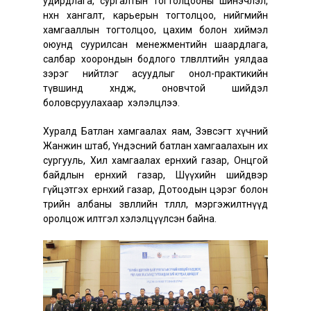
удирдлага, сургалтын тогтолцооны шинэчлэл,
нөхөн хангалт, карьерын тогтолцоо, нийгмийн
хамгааллын тогтолцоо, цахим болон хиймэл
оюунд суурилсан менежментийн шаардлага,
салбар хоорондын бодлого төлөвлөлтийн уялдаа
зэрэг нийтлэг асуудлыг онол-практикийн
түвшинд хөндөж, оновчтой шийдэл
боловсруулахаар хэлэлцлээ.
Хуралд Батлан хамгаалах яам, Зэвсэгт хүчний
Жанжин штаб, Үндэсний батлан хамгаалахын их
сургууль, Хил хамгаалах ерөнхий газар, Онцгой
байдлын ерөнхий газар, Шүүхийн шийдвэр
гүйцэтгэх ерөнхий газар, Дотоодын цэрэг болон
төрийн албаны зөвлөлийн төлөөлөл, мэргэжилтнүүд
оролцож илтгэл хэлэлцүүлсэн байна.