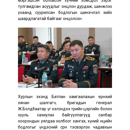
мэргэшсэн боловсон хүчний хомсдол зэрэг
тулгамдсан асуудлыг онцлон дурдаж, шинжлэх
ухаанд суурилсан бодлогын шинэчлэл хийх
шаардлагатай байгааг онцолсон.
Хурлын эхэнд Батлан хамгаалахын ерөнхий
хянан шалгагч, бригадын генерал
Ж.Болдбаатар үг хэлэхдээ төрийн цэргийн болон
хууль сахиулах байгууллагууд салбар
хоорондын уялдаа холбоог хангах, хүний нөөцийн
бодлогыг үндэсний сөрөн тэсвэрлэх чадавхын