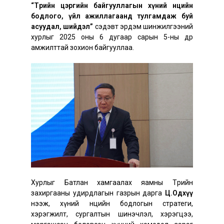
“Төрийн цэргийн байгууллагын хүний нөөцийн
бодлого, үйл ажиллагаанд тулгамдаж буй
асуудал, шийдэл”
сэдэвт эрдэм шинжилгээний
хурлыг 2025 оны 6 дугаар сарын 5-ны өдөр
амжилттай зохион байгууллаа.
Хурлыг Батлан хамгаалах яамны Төрийн
захиргааны удирдлагын газрын дарга
Ц.Одхүү
нээж, хүний нөөцийн бодлогын стратеги,
хэрэгжилт, сургалтын шинэчлэл, хэрэгцээ,