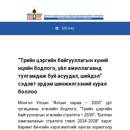
МЕНЮ
“Төрийн цэргийн байгууллагын хүний
нөөцийн бодлого, үйл ажиллагаанд
тулгамдаж буй асуудал, шийдэл”
сэдэвт эрдэм шинжилгээний хурал
боллоо
Монгол Улсын “Алсын хараа – 2050” урт
хугацааны хөгжлийн бодлого, “Төрийн цэргийн
байгууллагын хөгжлийн стратеги – 2030”, “Батлан
хамгаалахын стратеги төлөвлөгөө 2024-2028” зэрэг
баримт бичгийн хэрэгжилтийг хангах зорилгоор