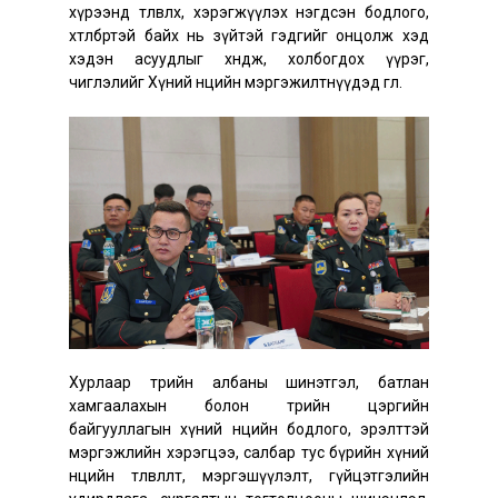
хүрээнд төлөвлөх, хэрэгжүүлэх нэгдсэн бодлого,
хөтөлбөртэй байх нь зүйтэй гэдгийг онцолж хэд
хэдэн асуудлыг хөндөж, холбогдох үүрэг,
чиглэлийг Хүний нөөцийн мэргэжилтнүүдэд өглөө.
Хурлаар төрийн албаны шинэтгэл, батлан
хамгаалахын болон төрийн цэргийн
байгууллагын хүний нөөцийн бодлого, эрэлттэй
мэргэжлийн хэрэгцээ, салбар тус бүрийн хүний
нөөцийн төлөвлөлт, мэргэшүүлэлт, гүйцэтгэлийн