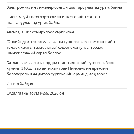
Электроникийн инженер сонгон шалгаруулалтад урьж байна
Нисгэгчгүй нисэх хэрэгслийн инженерийн сонгон
шалгаруулалтад урьж байна
Авлига, ашиг сонирхлоос сэргийлье
“Энхийг дэмжих ажиллагааны туршлага, сургамж: энхийн
төлөөх хамтын ажиллагаа” сэдэвт олон улсын эрдэм
шинжилгээний хурал боллоо
Батлан хамгаалахын эрдэм шинжилгээний хүрээлэн, Зэвсэгт
хүчний 310 дугаар анги хамтран Нийслэлийн ерөнхий
боловсролын 44 дүгээр сургуулийн орчинд мод тарив
Ил тод байдал
Судалгааны тойм №59, 2026 он