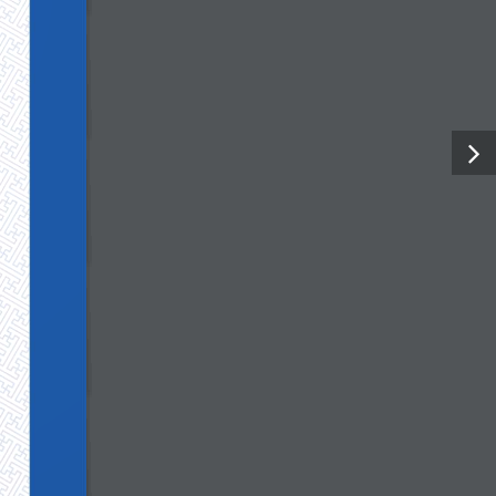
Defense Sector
Электроникийн инженер сонгон
шалгаруулалтад урьж байна
Нисгэгчгүй нисэх хэрэгслийн инженерийн
сонгон шалгаруулалтад урьж байна
Авлига, ашиг сонирхлоос сэргийлье
“Энхийг дэмжих ажиллагааны туршлага,
сургамж: энхийн төлөөх хамтын
ажиллагаа” сэдэвт олон улсын эрдэм
шинжилгээний хурал боллоо
Батлан хамгаалахын эрдэм шинжилгээний
хүрээлэн, Зэвсэгт хүчний 310 дугаар анги
хамтран Нийслэлийн ерөнхий
боловсролын 44 дүгээр сургуулийн орчинд
мод тарив
Ил тод байдал
Судалгааны тойм №59, 2026 он