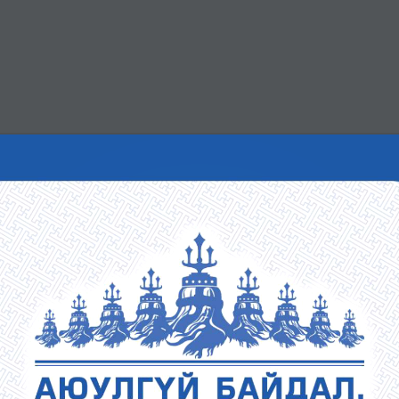
МЭДЭЭ
СЭТГҮҮЛ
ХУУЛЬ, ЭРХ ЗҮЙ
ИЛ ТОД