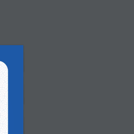
ЦАХИМ НОМЫН САН
Архив
Еxcavator Productivity, Calculation Method
Assessing the Attack Surface of Consumer iot
Devices in Enterprise Networks: A Case Study
of Smart tvs, IP Cameras, and Discovery
Protocols
Cyberspace and the Transformation of the