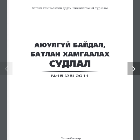
Еxcavator Productivity, Calculation Method
Assessing the Attack Surface of Consumer iot Devices in Enterprise
Networks: A Case Study of Smart tvs, IP Cameras, and Discovery
Protocols
Cyberspace and the Transformation of the Defense Sector
Электроникийн инженер сонгон шалгаруулалтад урьж байна
Нисгэгчгүй нисэх хэрэгслийн инженерийн сонгон
шалгаруулалтад урьж байна
Авлига, ашиг сонирхлоос сэргийлье
“Энхийг дэмжих ажиллагааны туршлага, сургамж: энхийн
төлөөх хамтын ажиллагаа” сэдэвт олон улсын эрдэм
шинжилгээний хурал боллоо
Батлан хамгаалахын эрдэм шинжилгээний хүрээлэн, Зэвсэгт
хүчний 310 дугаар анги хамтран Нийслэлийн ерөнхий
боловсролын 44 дүгээр сургуулийн орчинд мод тарив
Ил тод байдал