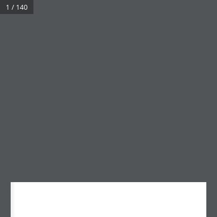
1 / 140
МЕНЮ
№15 2011
Үзсэн:
3,670
Архив