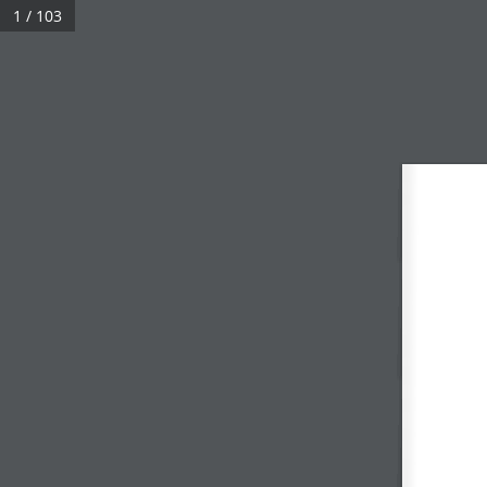
1 / 103
БИДНИЙ ТУХАЙ
СУДАЛГАА, ЭРДЭМ ШИНЖИЛГЭЭ
№08 2007
Үзсэн:
3,200