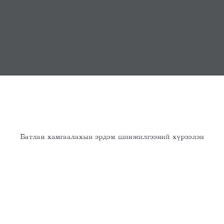
МЭДЭЭ
СЭТГҮҮЛ
ХУУЛЬ, ЭРХ ЗҮЙ
ИЛ ТОД