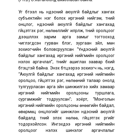
Уг бүтээл нь үндэсний аюулгүй байдлыг хангах
субъектийн нэг болох иргэний нийгэм, түүний
онцлог, үндэсний аюулгүй байдлыг хангахад
гүйцэтгэх үүрэг, нөлөөллийг илрүүлж, түүний оролцоог
дээшлүүлэх зарим арга замыг тогтооход
чиглэгдсэн гурван бүлэг, зургаан зүйл, мөн
зохиогчийн боловсруулсан “Үндэсний аюулгүй
байдлыг хангахад иргэний нийгмийн оролцоог
үнэлэх аргачлал”, түүнийг ашиглах заавар бүхий
бүтэцтэй байна. Энэхүү бүтцээрээ зохиогч нь, нэгд,
“Аюулгүй байдлыг хангахад иргэний нийгмийн
оролцоо, гүйцэтгэх үүрэг, нөлөөний талаар онолд
тулгуурласан арга зүйн шинжилгээ хийх замаар
иргэний нийгмийн оролцооны туршлага,
сургамжийг тодруулсан”; хоёрт, “Монголын
иргэний нийгмийн оролцооны өнөөгийн байдал,
өвөрмөц онцлогийг шинжлэн үндэсний аюулгүй
байдалд түүний үзүүлэх нөлөө, гүйцэтгэх үүргийг
тодорхойлсон. Ингэхдээ иргэний нийгмийн
оролцоог үнэлэх шинэлэг аргачлалыг