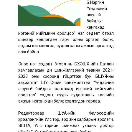
Б.Нэргүйн
“Үндэсний
аюулгүй
байдлыг
хангахад
иргэний нийгмийн оролцоо” нэг сэдэвт бүтээл
шинээр хэвлэгдэн гарч олны хүртээл болж,
эрдэм шинжилгээ, судалгааны ажлын эргэлтэд
орж байна.
Энэхүү нэг сэдэвт бүтээл нь БХЭШХ-ийн Батлан
хамгаалахын дүн шинжилгээний төвийн 2021-
2023 оны хооронд гүйцэтгэж буй БШУЯ-ны
захиалгат ШУТС-ийн санхүүжилттэй “Үндэсний
аюулгүй байдлыг хангахад иргэний нийгмийн
оролцоо” сэдэвт суурь судалгааны төслийн
ажлын нэгэн үр дүн болж хэвлэгдэн гарлаа.
Редактораар ШУА-ийн Философийн
хүрээлэнгийн Улс төр, эрх зүйн салбарын эрхлэгч,
ЭШТА, Улс төрийн шинжлэх ухааны доктор
(Ph.D) О.Хатанболд ажилласан байна.