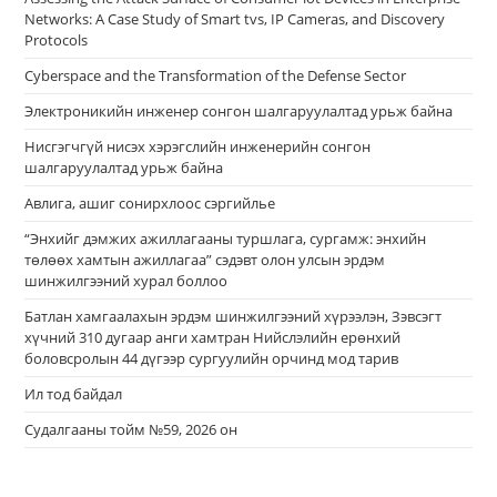
Networks: A Case Study of Smart tvs, IP Cameras, and Discovery
Protocols
Cyberspace and the Transformation of the Defense Sector
Электроникийн инженер сонгон шалгаруулалтад урьж байна
Нисгэгчгүй нисэх хэрэгслийн инженерийн сонгон
шалгаруулалтад урьж байна
Авлига, ашиг сонирхлоос сэргийлье
“Энхийг дэмжих ажиллагааны туршлага, сургамж: энхийн
төлөөх хамтын ажиллагаа” сэдэвт олон улсын эрдэм
шинжилгээний хурал боллоо
Батлан хамгаалахын эрдэм шинжилгээний хүрээлэн, Зэвсэгт
хүчний 310 дугаар анги хамтран Нийслэлийн ерөнхий
боловсролын 44 дүгээр сургуулийн орчинд мод тарив
Ил тод байдал
Судалгааны тойм №59, 2026 он