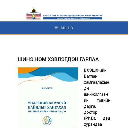
МЕНЮ
ШИНЭ НОМ ХЭВЛЭГДЭН ГАРЛАА
БХЭШХ-ийн
Батлан
хамгаалахын
дүн
шинжилгээн
ий төвийн
дарга,
доктор
(Ph.D), дэд
хурандаа