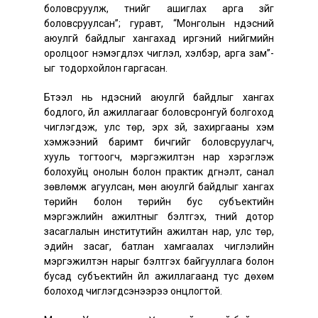
боловсруулж, түүнийг ашиглах арга зүйг
боловсруулсан”; гуравт, “Монголын үндэсний
аюулгүй байдлыг хангахад иргэний нийгмийн
оролцоог нэмэгдүүлэх чиглэл, хэлбэр, арга зам”-
ыг тодорхойлон гаргасан.
Бүтээл нь үндэсний аюулгүй байдлыг хангах
бодлого, үйл ажиллагааг боловсронгуй болгоход
чиглэгдэж, улс төр, эрх зүй, захиргааны хэм
хэмжээний баримт бичгийг боловсруулагч,
хууль тогтоогч, мэргэжилтэн нар хэрэглэж
болохуйц онолын болон практик дүгнэлт, санал
зөвлөмж агуулсан, мөн аюулгүй байдлыг хангах
төрийн болон төрийн бус субъектийн
мэргэжлийн ажилтныг бэлтгэх, түүний дотор
засаглалын институтийн ажилтан нар, улс төр,
эдийн засаг, батлан хамгаалах чиглэлийн
мэргэжилтэн нарыг бэлтгэх байгууллага болон
бусад субъектийн үйл ажиллагаанд тус дөхөм
болоход чиглэгдсэнээрээ онцлогтой.