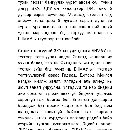
тухай гэрээ” байгуулах үүрэг авсан юм. Үүний
дагуу ЗХУ, ДИУ-ын хэлэлцээр 1945 оны 6
дугаар сарын сүүлчээр Москвад эхэлсэн бөгөөд
энэхүү хэлэлцээр 8 дугаар сарын дунд үе
хүртэл үргэлжилж, хоёр тал санал нийлэхгүй
удтал маргалдсан бөгөөд тэрхүү маргаан нь
БНМАУ-ын тусгаар тогтнол байв.
Сталин тэргүүтэй ЗХУ-ын удирдлага БНМАУ-ыг
тусгаар тогтнуулах явдал Зөвлөлтөд хэчнээн их
чухал болох, тэр нь Хятадад ч мөн адил ашиг
тустай зүйл бөгөөд, учир нь БНМАУ-ыг тусгаар
тогтнуулахгүй аваас Гадаад, Дотоод Монгол
нэгдэн нийлж Зөвлөлт, Хятадын аль алинд нь
аюул занал учруулна, хятадууд та нар бидний
энэ болзлыг хүлээн авахгүй, бидний тусламж
хэрэггүй гэж байгаа бол, Японтой дангаараа
байлдаж бут цохиж чадах юм бол бид ийм
шаардлага тавихгүй байсан гэх зэргээр
учирлах, ятгах, сүрдүүлэх зэргээр өөрсдийн байр
суурийг тулган хүлээлгэжээ. Эцсийн эцэст