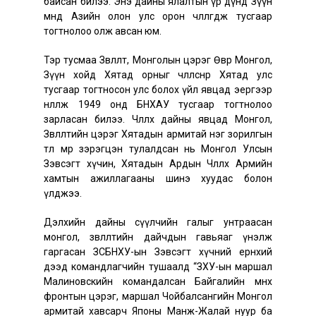
байсан билээ. Энэ дайны ялалтын үр дүнд Зүүн
өмнөд Азийн олон улс орон чөлөөлөгдөж тусгаар
тогтнолоо олж авсан юм.
Тэр тусмаа Зөвлөлт, Монголын цэрэг Өвөр Монгол,
Зүүн хойд Хятад орныг чөлөөлснөөр Хятад улс
тусгаар тогтносон улс болох үйл явцад эергээр
нөлөөлж 1949 онд БНХАУ тусгаар тогтнолоо
зарласан билээ. Чөлөөлөх дайны явцад Монгол,
Зөвлөлтийн цэрэг Хятадын армитай нэг зорилгын
төлөө мөр зэрэгцэн тулалдсан нь Монгол Улсын
Зэвсэгт хүчин, Хятадын Ардын Чөлөөлөх Армийн
хамтын ажиллагааны шинэ хуудас болон
үлджээ.
Дэлхийн дайны сүүлчийн галыг унтраасан
монгол, зөвлөлтийн дайчдын гавьяаг үнэлж
гаргасан ЗСБНХУ-ын Зэвсэгт хүчний ерөнхий
дээд командлагчийн тушаалд “ЗХУ-ын маршал
Малиновскийн командалсан Байгалийн өмнөх
фронтын цэрэг, маршал Чойбалсангийн Монгол
армитай хавсарч Японы Манж-Жалай нуур ба