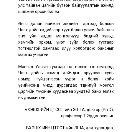
улс тайван цагийн бүтээн байгуулалтын ажилд
шилжин орсон билээ.
Өнөөгөөс далан найман жилийн тэртээд болсон
Чөлөөлөх дайн хэдийгээр түүх болон улирч байгаа ч
энэ үйл явдал монголчууд бидний хувьд
хамгийн эрхэм, үнэт зүйл болох тусгаар
тогтнолтой хамгаас илүү холбогдож байсныг
мартах учиргүй.
Монгол Улсын тусгаар тогтнолын төлөө тэмцэлд
Чөлөөлөх дайны ахмад дайчдын оруулсан хувь
нэмэр, гүйцэтгэсэн үүрэг өнөө болон хойч
үеийнхэнд мөнхөд дурсагдах төдийгүй монгол
цэргийн түүхийн хуудаснаа хүндтэй байр эзлэх
нь дамжиггүй.
БХЭШХ-ИЙН ЦТССТ-ийн ЭШТА, доктор (Ph.D),
профессор Т.Эрдэнэхишиг
БХЭШХ-ИЙН ЦТССТ-ийн ЭША, дэд хурандаа,