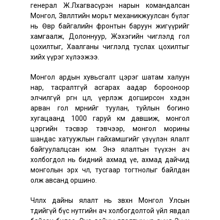
генерал Ж.Лхагвасүрэн нарын командалсан
Монгол, Зөвлөлтийн морьт механикжуулсан бүлэг
нь Өвөр байгалийн фронтын баруун жигүүрийг
хамгаалж, Долоннуур, Жэхэгийн чиглэлд гол
цохилтыг, Хаалганы чиглэлд туслах цохилтыг
хийх үүрэг хүлээжээ.
Монгол ардын хувьсгалт цэрэг шатам халуун
нар, тасралтгүй асгарах аадар борооноор
элчилгүй өргөн цөл, үерлэж догширсон хэдэн
арван гол мөрнийг туулан, туйлын богино
хугацаанд 1000 гаруй км давшиж, монгол
цэргийн тэсвэр тэвчээр, монгол морины
шандас хатуужлын гайхамшгийг үзүүлэн ялалт
байгуулалцсан юм. Энэ ялалтын түүхэн ач
холбогдол нь бидний ахмад үе, ахмад дайчид
монголын эрх чөлөө, тусгаар тогтнолыг байлдан
олж авсанд оршино.
Чөлөөлөх дайны ялалт нь зөвхөн Монгол Улсын
төдийгүй бүс нутгийн ач холбогдолтой үйл явдал