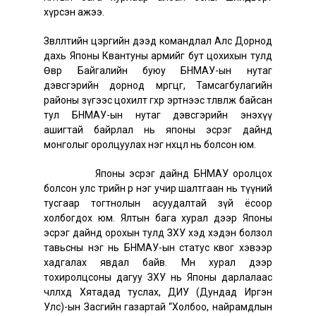
хүрсэн ажээ.
Зөвлөлтийн цэргийн дээд командлал Алс Дорнод
дахь Японы Квантуны армийг бут цохихын тулд
Өвөр Байгалийн буюу БНМАУ-ын нутаг
дэвсгэрийн дорнод мөргөцөг, Тамсагбулагийн
районы зүгээс цохилт өгөхөөр эртнээс төлөвлөж байсан
тул БНМАУ-ын нутаг дэвсгэрийн энэхүү
ашигтай байрлал нь японы эсрэг дайнд
монголыг оролцуулах нэг нөхцөл нь болсон юм.
Японы эсрэг дайнд БНМАУ оролцох
болсон улс төрийн өөр нэг учир шалтгаан нь түүний
тусгаар тогтнолын асуудалтай зүй ёсоор
холбогдох юм. Ялтын бага хурал дээр Японы
эсрэг дайнд орохын тулд ЗХУ хэд хэдэн болзол
тавьсны нэг нь БНМАУ-ын статус квог хэвээр
хадгалах явдал байв. Мөн хурал дээр
тохиролцсоны дагуу ЗХУ нь Японы дарлалаас
чөлөөлөхөд Хятадад туслах, ДИУ (Дундад Иргэн
Улс)-ын Засгийн газартай “Холбоо, найрамдлын