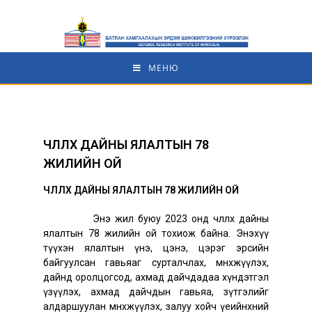
МЕНЮ
ЧӨЛӨӨЛӨХ ДАЙНЫ ЯЛАЛТЫН 78
ЖИЛИЙН ОЙ
ЧӨЛӨӨЛӨХ ДАЙНЫ ЯЛАЛТЫН 78 ЖИЛИЙН ОЙ
Энэ жил буюу 2023 онд чөлөөлөх дайны
ялалтын 78 жилийн ой тохиож байна. Энэхүү
түүхэн ялалтын үнэ, цэнэ, цэрэг эрсийн
байгуулсан гавьяаг сурталчлах, мөнхжүүлэх,
дайнд оролцогсод, ахмад дайчдадаа хүндэтгэл
үзүүлэх, ахмад дайчдын гавьяа, зүтгэлийг
алдаршуулан мөнхжүүлэх, залуу хойч үеийнхний