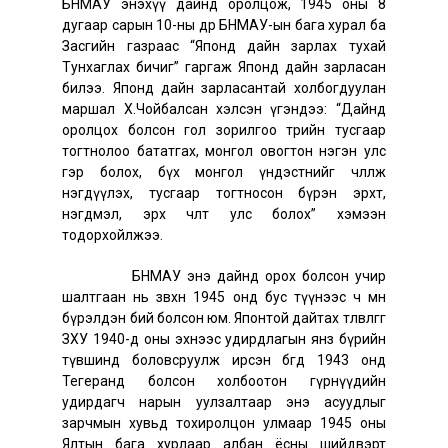
БНМАУ энэхүү дайнд оролцож, 1945 оны 8
дугаар сарын 10-ны өдөр БНМАУ-ын бага хурал ба
Засгийн газраас “Японд дайн зарлах тухай
Тунхаглах бичиг” гаргаж Японд дайн зарласан
билээ. Японд дайн зарласантай холбогдуулан
маршал Х.Чойбалсан хэлсэн үгэндээ: “Дайнд
оролцох болсон гол зорилгоо төрийн тусгаар
тогтнолоо бататгах, монгол овогтон нэгэн улс
гэр болох, бүх монгол үндэстнийг чөлөөлж
нэгдүүлэх, тусгаар тогтносон бүрэн эрхт,
нэгдмэл, эрх чөлөөт улс болох” хэмээн
тодорхойлжээ.
БНМАУ энэ дайнд орох болсон учир
шалтгаан нь зөвхөн 1945 онд бус түүнээс ч өмнө
бүрэлдэн бий болсон юм. Японтой дайтах төлөвлөгөөг
ЗХУ 1940-өөд оны эхнээс удирдлагын янз бүрийн
түвшинд боловсруулж ирсэн бөгөөд 1943 онд
Тегеранд болсон холбоотон гүрнүүдийн
удирдагч нарын уулзалтаар энэ асуудлыг
зарчмын хувьд тохиролцон улмаар 1945 оны
Ялтын бага хурлаар албан ёсны шийдвэрт