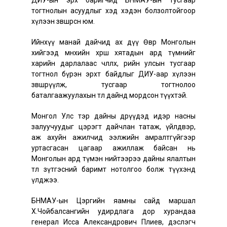
ДИУ-ын эрх баригчид БНМАУ-ын тусгаар
тогтнолын асуудлыг хэд хэдэн болзолтойгоор
хүлээн зөвшөөрсөн юм.
Ийнхүү манай дайчид ах дүү Өвөр Монголын
хийгээд мөнхийн хөрш хятадын ард түмнийг
харийн дарлалаас чөлөөлөх, өөрийн улсын тусгаар
тогтнол бүрэн эрхт байдлыг ДИУ-аар хүлээн
зөвшөөрүүлж, тусгаар тогтнолоо
баталгаажуулахын төлөө дайнд мордсон түүхтэй.
Монгол Улс тэр дайны өдрүүдэд идэр насны
залуучуудыг цэрэгт дайчлан татаж, үйлдвэр,
аж ахуйн ажилчид ээлжийн амралтгүйгээр
уртасгасан цагаар ажиллаж байсан нь
Монголын ард түмэн нийтээрээ дайны ялалтын
төлөө зүтгэсний баримт нотолгоо болж түүхэнд
үлджээ.
БНМАУ-ын Цэргийн яамны сайд маршал
Х.Чойбалсангийн удирдлага дор хурандаа
генерал Исса Александрович Плиев, дэслэгч