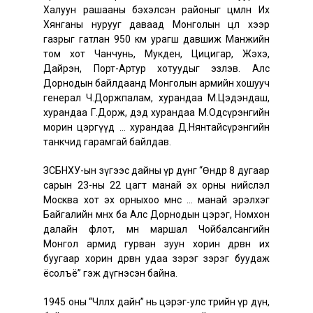
Халуун рашааны бэхэлсэн районыг цөмлөн Их
Хянганы нурууг даваад Монголын цөл хээр
газрыг гатлан 950 км урагш давшиж Манжийн
том хот Чанчунь, Мукден, Цицигар, Жэхэ,
Дайрэн, Порт-Артур хотуудыг эзлэв. Алс
Дорнодын байлдаанд Монголын армийн хошууч
генерал Ч.Доржпалам, хурандаа М.Цэдэндаш,
хурандаа Г.Дорж, дэд хурандаа М.Одсүрэнгийн
морин цэргүүд … хурандаа Д.Нянтайсүрэнгийн
танкчид гарамгай байлдав.
ЗСБНХУ-ын зүгээс дайны үр дүнг “Өнөөдөр 8 дугаар
сарын 23-ны 22 цагт манай эх орны нийслэл
Москва хот эх орныхоо өмнөөс … манай эрэлхэг
Байгалийн өмнөх ба Алс Дорнодын цэрэг, Номхон
далайн флот, мөн маршал Чойбалсангийн
Монгол армид гурван зуун хорин дөрвөн их
буугаар хорин дөрвөн удаа зэрэг зэрэг буудаж
ёсолъё” гэж дүгнэсэн байна.
1945 оны “Чөлөөлөх дайн” нь цэрэг-улс төрийн үр дүн,