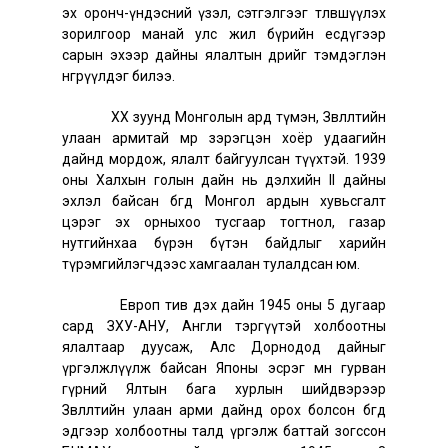
эх оронч-үндэсний үзэл, сэтгэлгээг төлөвшүүлэх
зорилгоор манай улс жил бүрийн есдүгээр
сарын эхээр дайны ялалтын өдрийг тэмдэглэн
өнгөрүүлдэг билээ.
XX зуунд Монголын ард түмэн, Зөвлөлтийн
улаан армитай мөр зэрэгцэн хоёр удаагийн
дайнд мордож, ялалт байгуулсан түүхтэй. 1939
оны Халхын голын дайн нь дэлхийн II дайны
эхлэл байсан бөгөөд Монгол ардын хувьсгалт
цэрэг эх орныхоо тусгаар тогтнол, газар
нутгийнхаа бүрэн бүтэн байдлыг харийн
түрэмгийлэгчдээс хамгаалан тулалдсан юм.
Европ тив дэх дайн 1945 оны 5 дугаар
сард ЗХУ-АНУ, Англи тэргүүтэй холбоотны
ялалтаар дуусаж, Алс Дорнодод дайныг
үргэлжлүүлж байсан Японы эсрэг мөн гурван
гүрний Ялтын бага хурлын шийдвэрээр
Зөвлөлтийн улаан арми дайнд орох болсон бөгөөд
эдгээр холбоотны талд үргэлж баттай зогссон