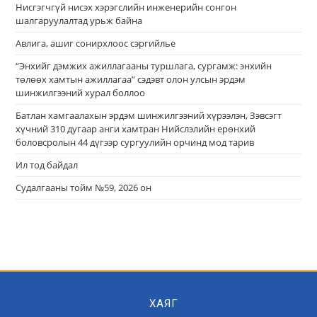
Нисгэгчгүй нисэх хэрэгслийн инженерийн сонгон
шалгаруулалтад урьж байна
Авлига, ашиг сонирхлоос сэргийлье
“Энхийг дэмжих ажиллагааны туршлага, сургамж: энхийн
төлөөх хамтын ажиллагаа” сэдэвт олон улсын эрдэм
шинжилгээний хурал боллоо
Батлан хамгаалахын эрдэм шинжилгээний хүрээлэн, Зэвсэгт
хүчний 310 дугаар анги хамтран Нийслэлийн ерөнхий
боловсролын 44 дүгээр сургуулийн орчинд мод тарив
Ил тод байдал
Судалгааны тойм №59, 2026 он
ХАЯГ