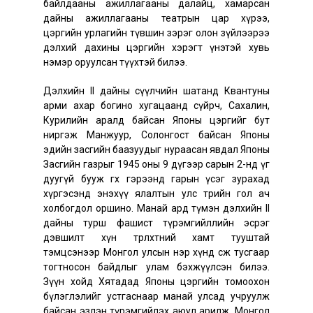
байлдааны ажиллагааны далайц, хамарсан
дайны ажиллагааны театрын цар хүрээ,
цэргийн урлагийн түвшин зэрэг олон зүйлээрээ
дэлхий дахины цэргийн хэрэгт үнэтэй хувь
нэмэр оруулсан түүхтэй билээ.
Дэлхийн II дайны сүүлчийн шатанд Квантуны
арми ахар богино хугацаанд сүйрч, Сахалин,
Курилийн аралд байсан Японы цэргийг бут
ниргэж Манжуур, Солонгост байсан Японы
эдийн засгийн баазуудыг нураасан явдал Японы
Засгийн газрыг 1945 оны 9 дүгээр сарын 2-нд үг
дуугүй бууж өгөх гэрээнд гарын үсэг зурахад
хүргэсэнд энэхүү ялалтын улс төрийн гол ач
холбогдол оршино. Манай ард түмэн дэлхийн II
дайны турш фашист түрэмгийллийн эсрэг
дэвшилт хүн төрөлхтний хамт тууштай
тэмцсэнээр Монгол улсын нэр хүнд өсөж тусгаар
тогтносон байдлыг улам бэхжүүлсэн билээ.
Зүүн хойд Хятадад Японы цэргийн томоохон
бүлэглэлийг устгаснаар манай улсад учруулж
байсан эзлэн түрэмгийлэх аюул арилж, Монгол