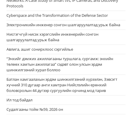
Networks: A Case Study of Smart tvs, IP Cameras, and Discovery
Protocols
Cyberspace and the Transformation of the Defense Sector
Электроникийн инженер сонгон шалгаруулалтад урьж байна
Нисгэгчгүй нисэх хэрэгслийн инженерийн сонгон
шалгаруулалтад урьж байна
Авлига, ашиг сонирхлоос сэргийлье
“Энхийг дэмжих ажиллагааны туршлага, сургамж: энхийн
төлөөх хамтын ажиллагаа” сэдэвт олон улсын эрдэм
шинжилгээний хурал боллоо
Батлан хамгаалахын эрдэм шинжилгээний хүрээлэн, Зэвсэгт
хүчний 310 дугаар анги хамтран Нийслэлийн ерөнхий
боловсролын 44 дүгээр сургуулийн орчинд мод тарив
Ил тод байдал
Судалгааны тойм №59, 2026 он