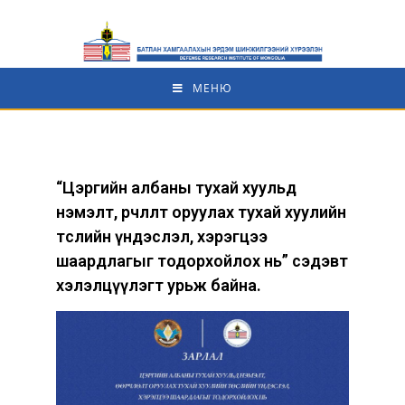
МЕНЮ
“Цэргийн албаны тухай хуульд
нэмэлт, өөрчлөлт оруулах тухай хуулийн
төслийн үндэслэл, хэрэгцээ
шаардлагыг тодорхойлох нь” сэдэвт
хэлэлцүүлэгт урьж байна.