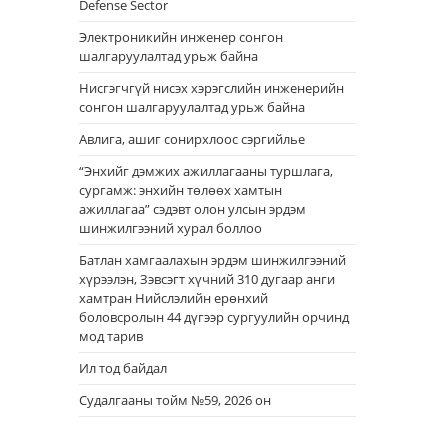
Defense Sector
Электроникийн инженер сонгон
шалгаруулалтад урьж байна
Нисгэгчгүй нисэх хэрэгслийн инженерийн
сонгон шалгаруулалтад урьж байна
Авлига, ашиг сонирхлоос сэргийлье
“Энхийг дэмжих ажиллагааны туршлага,
сургамж: энхийн төлөөх хамтын
ажиллагаа” сэдэвт олон улсын эрдэм
шинжилгээний хурал боллоо
Батлан хамгаалахын эрдэм шинжилгээний
хүрээлэн, Зэвсэгт хүчний 310 дугаар анги
хамтран Нийслэлийн ерөнхий
боловсролын 44 дүгээр сургуулийн орчинд
мод тарив
Ил тод байдал
Судалгааны тойм №59, 2026 он