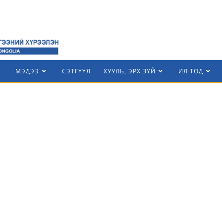
МЭДЭЭ
СЭТГҮҮЛ
ХУУЛЬ, ЭРХ ЗҮЙ
ИЛ ТОД