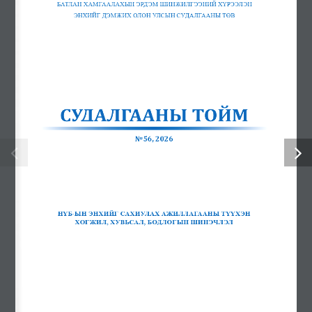
Еxcavator Productivity, Calculation Method
Assessing the Attack Surface of Consumer iot Devices in Enterprise
Networks: A Case Study of Smart tvs, IP Cameras, and Discovery
Protocols
Cyberspace and the Transformation of the Defense Sector
Электроникийн инженер сонгон шалгаруулалтад урьж байна
Нисгэгчгүй нисэх хэрэгслийн инженерийн сонгон
шалгаруулалтад урьж байна
Авлига, ашиг сонирхлоос сэргийлье
“Энхийг дэмжих ажиллагааны туршлага, сургамж: энхийн
төлөөх хамтын ажиллагаа” сэдэвт олон улсын эрдэм
шинжилгээний хурал боллоо
Батлан хамгаалахын эрдэм шинжилгээний хүрээлэн, Зэвсэгт
хүчний 310 дугаар анги хамтран Нийслэлийн ерөнхий
боловсролын 44 дүгээр сургуулийн орчинд мод тарив
Ил тод байдал