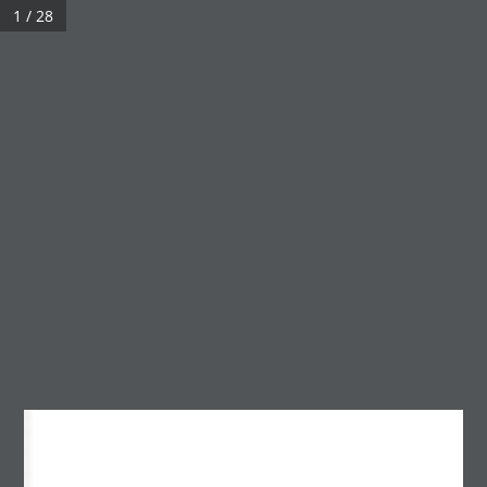
1 / 28
МЕНЮ
Судалгааны тойм №56, 2026 он
Үзсэн:
491
Архив