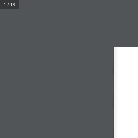
1 / 13
БИДНИЙ ТУХАЙ
СУДАЛГАА, ЭРДЭМ ШИНЖИЛГЭЭ
Судалгааны тойм №41, 2024 он
Үзсэн:
608