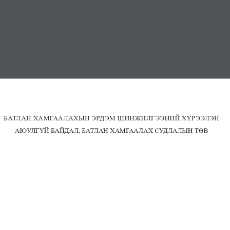
МЭДЭЭ
СЭТГҮҮЛ
ХУУЛЬ, ЭРХ ЗҮЙ
ИЛ ТОД