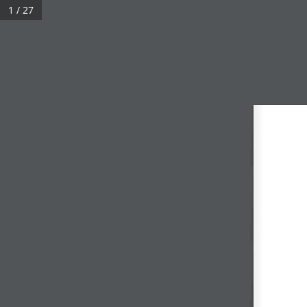
1 / 27
БИДНИЙ ТУХАЙ
СУДАЛГАА, ЭРДЭМ ШИНЖИЛГЭЭ
Судалгааны тойм №39, 2023 он
Үзсэн:
915