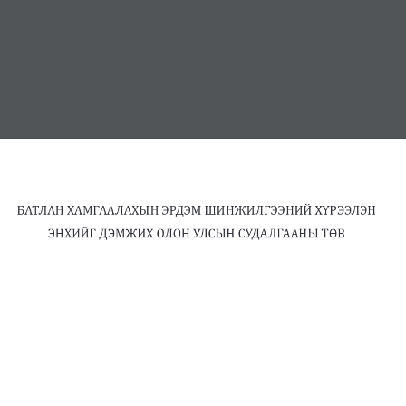
МЭДЭЭ
СЭТГҮҮЛ
ХУУЛЬ, ЭРХ ЗҮЙ
ИЛ ТОД