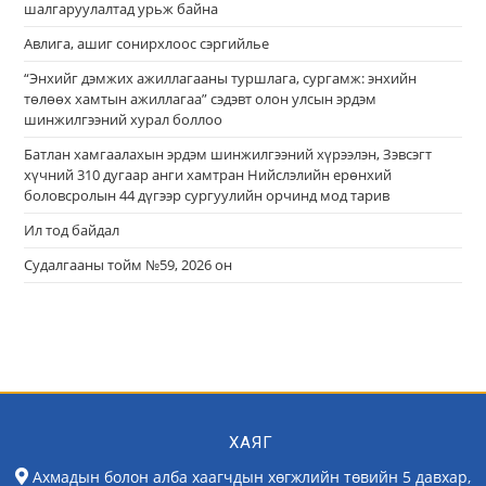
шалгаруулалтад урьж байна
Авлига, ашиг сонирхлоос сэргийлье
“Энхийг дэмжих ажиллагааны туршлага, сургамж: энхийн
төлөөх хамтын ажиллагаа” сэдэвт олон улсын эрдэм
шинжилгээний хурал боллоо
Батлан хамгаалахын эрдэм шинжилгээний хүрээлэн, Зэвсэгт
хүчний 310 дугаар анги хамтран Нийслэлийн ерөнхий
боловсролын 44 дүгээр сургуулийн орчинд мод тарив
Ил тод байдал
Судалгааны тойм №59, 2026 он
ХАЯГ
Ахмадын болон алба хаагчдын хөгжлийн төвийн 5 давхар,