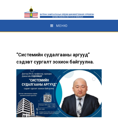
МЕНЮ
“Системийн судалгааны аргууд”
сэдэвт сургалт зохион байгуулна.