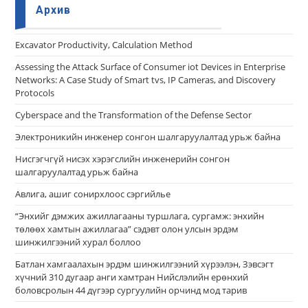
Архив
Еxcavator Productivity, Calculation Method
Assessing the Attack Surface of Consumer iot Devices in Enterprise
Networks: A Case Study of Smart tvs, IP Cameras, and Discovery
Protocols
Cyberspace and the Transformation of the Defense Sector
Электроникийн инженер сонгон шалгаруулалтад урьж байна
Нисгэгчгүй нисэх хэрэгслийн инженерийн сонгон
шалгаруулалтад урьж байна
Авлига, ашиг сонирхлоос сэргийлье
“Энхийг дэмжих ажиллагааны туршлага, сургамж: энхийн
төлөөх хамтын ажиллагаа” сэдэвт олон улсын эрдэм
шинжилгээний хурал боллоо
Батлан хамгаалахын эрдэм шинжилгээний хүрээлэн, Зэвсэгт
хүчний 310 дугаар анги хамтран Нийслэлийн ерөнхий
боловсролын 44 дүгээр сургуулийн орчинд мод тарив