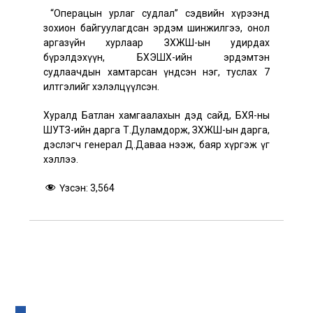
“Операцын урлаг судлал” сэдвийн хүрээнд
зохион байгуулагдсан эрдэм шинжилгээ, онол
аргазүйн хурлаар ЗХЖШ-ын удирдах
бүрэлдэхүүн, БХЭШХ-ийн эрдэмтэн
судлаачдын хамтарсан үндсэн нэг, туслах 7
илтгэлийг хэлэлцүүлсэн.
Хуралд Батлан хамгаалахын дэд сайд, БХЯ-ны
ШУТЗ-ийн дарга Т.Дуламдорж, ЗХЖШ-ын дарга,
дэслэгч генерал Д.Даваа нээж, баяр хүргэж үг
хэллээ.
Үзсэн:
3,564