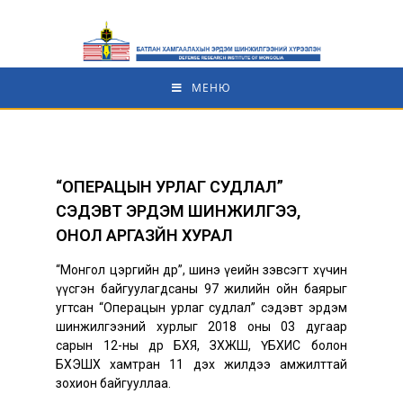
МЕНЮ
“ОПЕРАЦЫН УРЛАГ СУДЛАЛ”
СЭДЭВТ ЭРДЭМ ШИНЖИЛГЭЭ,
ОНОЛ АРГАЗҮЙН ХУРАЛ
“Монгол цэргийн өдөр”, шинэ үеийн зэвсэгт хүчин
үүсгэн байгуулагдсаны 97 жилийн ойн баярыг
угтсан “Операцын урлаг судлал” сэдэвт эрдэм
шинжилгээний хурлыг 2018 оны 03 дугаар
сарын 12-ны өдөр БХЯ, ЗХЖШ, ҮБХИС болон
БХЭШХ хамтран 11 дэх жилдээ амжилттай
зохион байгууллаа.