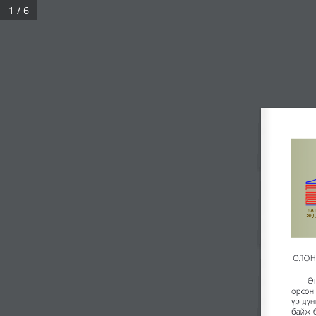
1 / 6
БИДНИЙ ТУХАЙ
СУДАЛГАА, ЭРДЭМ ШИНЖИЛГЭЭ
ОЛОН УЛСЫН АЮУЛГҮЙ БАЙДАЛ, ЦЭРЭГ, 
Үзсэн:
3,478