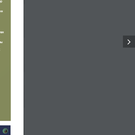
Defense Sector
Электроникийн инженер сонгон
шалгаруулалтад урьж байна
Нисгэгчгүй нисэх хэрэгслийн инженерийн
сонгон шалгаруулалтад урьж байна
Авлига, ашиг сонирхлоос сэргийлье
“Энхийг дэмжих ажиллагааны туршлага,
сургамж: энхийн төлөөх хамтын
ажиллагаа” сэдэвт олон улсын эрдэм
шинжилгээний хурал боллоо
Батлан хамгаалахын эрдэм шинжилгээний
хүрээлэн, Зэвсэгт хүчний 310 дугаар анги
хамтран Нийслэлийн ерөнхий
боловсролын 44 дүгээр сургуулийн орчинд
мод тарив
Ил тод байдал
Судалгааны тойм №59, 2026 он