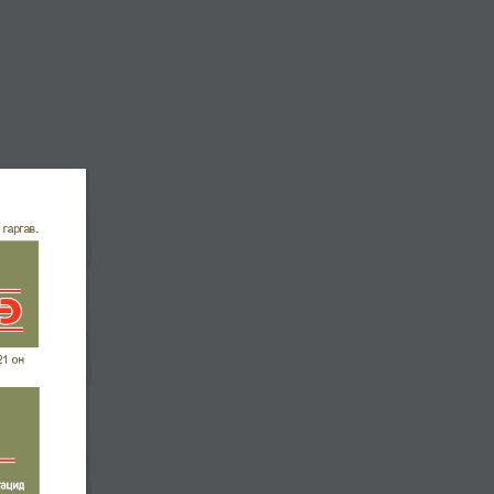
ЦАХИМ НОМЫН САН
Архив
Еxcavator Productivity, Calculation Method
Assessing the Attack Surface of Consumer iot
Devices in Enterprise Networks: A Case Study
of Smart tvs, IP Cameras, and Discovery
Protocols
Cyberspace and the Transformation of the