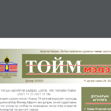
МЭДЭЭ
СЭТГҮҮЛ
ХУУЛЬ, ЭРХ ЗҮЙ
ИЛ ТОД
УЛС ТӨРИЙН ТОЙМ (2021.11.22-2021.11.28)