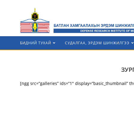
БИДНИЙ ТУХАЙ
СУДАЛГАА, ЭРДЭМ ШИНЖИЛГЭЭ
ЗУР
[ngg src=”galleries” ids=”1″ display=”basic_thumbnail” t