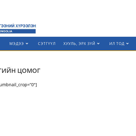
МЭДЭЭ
СЭТГҮҮЛ
ХУУЛЬ, ЭРХ ЗҮЙ
ИЛ ТОД
ГИЙН ЦОМОГ
humbnail_crop=”0″]