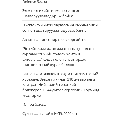
Defense Sector
Электроникийн инженер сонгон
шалгаруулалтад урьж байна
Нисгэгчгүй нисэх хэрэгслийн инженерийн
сонгон шалгаруулалтад урьж байна
Авлига, ашиг сонирхлоос сэргийлье
“Энхийг дэмжих ажиллагааны туршлага,
сургамж: энхийн төлөөх хамтын
ажиллагаа” сэдэвт олон улсын эрдэм
шинжилгээний хурал боллоо
Батлан хамгаалахын эрдэм шинжилгээний
хүрээлэн, Зэвсэгт хүчний 310 дугаар анги
хамтран Нийслэлийн ерөнхий
боловсролын 44 дүгээр сургуулийн орчинд
мод тарив
Ил тод байдал
Судалгааны тойм №59, 2026 он