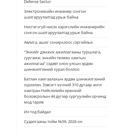
Defense Sector
Электроникийн инженер сонгон
шалгаруулалтад урьж байна
Нисгэгчгүй нисэх хэрэгслийн инженерийн
сонгон шалгаруулалтад урьж байна
Авлига, ашиг сонирхлоос сэргийлье
“Энхийг дэмжих ажиллагааны туршлага,
сургамж: энхийн төлөөх хамтын
ажиллагаа” сэдэвт олон улсын эрдэм
шинжилгээний хурал боллоо
Батлан хамгаалахын эрдэм шинжилгээний
хүрээлэн, Зэвсэгт хүчний 310 дугаар анги
хамтран Нийслэлийн ерөнхий
боловсролын 44 дүгээр сургуулийн орчинд
мод тарив
Ил тод байдал
Судалгааны тойм №59, 2026 он