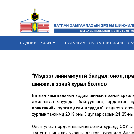
БИДНИЙ ТУХАЙ
СУДАЛГАА, ЭРДЭМ ШИНЖИЛГЭЭ
“Мэдээллийн аюулгүй байдал: онол, пр
шинжилгээний хурал боллоо
Батлан хамгаалахын эрдэм шинжилгээний хүрээлэ
ажиллагаа явуулдаг байгууллага, эрдэмтэн с
практикийн тулгамдсан асуудал”
сэдвээр олон
хурлын танхимд 2018 оны 5 дугаар сарын 24-25-ны 
Олон улсын эрдэм шинжилгээний хуралд ОХУ-ын
доцент, шинжлэх ухааны доктор, хурандаа Алек