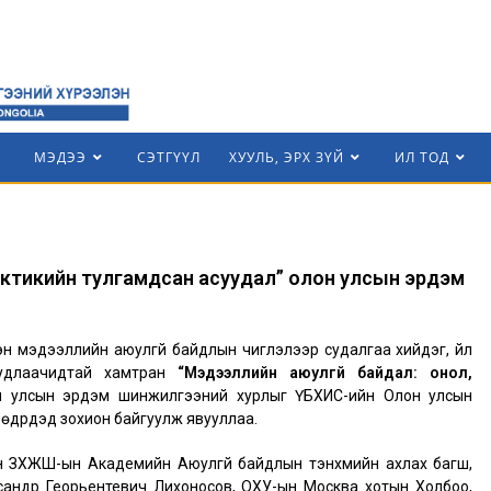
МЭДЭЭ
СЭТГҮҮЛ
ХУУЛЬ, ЭРХ ЗҮЙ
ИЛ ТОД
актикийн тулгамдсан асуудал” олон улсын эрдэм
н мэдээллийн аюулгүй байдлын чиглэлээр судалгаа хийдэг, үйл
удлаачидтай хамтран
“Мэдээллийн аюулгүй байдал: онол,
 улсын эрдэм шинжилгээний хурлыг ҮБХИС-ийн Олон улсын
өдрүүдэд зохион байгуулж явууллаа.
 ЗХЖШ-ын Академийн Аюулгүй байдлын тэнхмийн ахлах багш,
сандр Георьентевич Лихоносов, ОХУ-ын Москва хотын Холбоо,