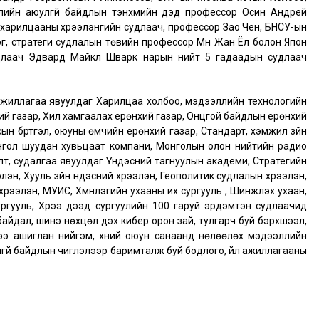
лийн аюулгүй байдлын тэнхмийн дэд профессор Осин Андрей
харилцааны хүрээлэнгийн судлаач, профессор Зао Чен, БНСУ-ын
г, стратеги судлалын төвийн профессор Мүн Жан Ёл болон Япон
удлаач Эдвард Майкл Шварк нарын нийт 5 гадаадын судлаач
ажиллагаа явуулдаг Харилцаа холбоо, мэдээллийн технологийн
ий газар, Хил хамгаалах ерөнхий газар, Онцгой байдлын ерөнхий
ын бүртгэл, оюуны өмчийн ерөнхий газар, Стандарт, хэмжил зүйн
нгол шуудан хувьцаат компани, Монголын олон нийтийн радио
лт, судалгаа явуулдаг Үндэсний тагнуулын академи, Стратегийн
эн, Хууль зүйн үндэсний хүрээлэн, Геополитик судлалын хүрээлэн,
хүрээлэн, МУИС, Хүмүүнлэгийн ухааны их сургууль , Шинжлэх ухаан,
ургууль, Хүрээ дээд сургуулийн 100 гаруй эрдэмтэн судлаачид
айдал, шинэ нөхцөл дэх кибер орон зай, тулгарч буй бэрхшээл,
ээ ашиглан нийгэм, хүний оюун санаанд нөлөөлөх мэдээллийн
гүй байдлын чиглэлээр баримталж буй бодлого, үйл ажиллагааны