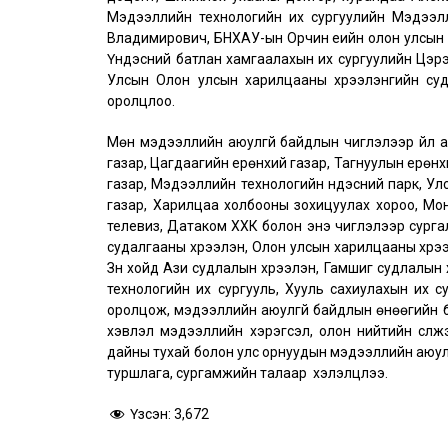
Мэдээллийн технологийн их сургуулийн Мэдээл
Владимирович, БНХАУ-ын Орчин үеийн олон улсын 
Үндэсний батлан хамгаалахын их сургуулийн Цэрэ
Улсын Олон улсын харилцааны хүрээлэнгийн с
оролцлоо.
Мөн мэдээллийн аюулгүй байдлын чиглэлээр үйл 
газар, Цагдаагийн ерөнхий газар, Тагнуулын ерөнх
газар, Мэдээллийн технологийн үндэсний парк, Улс
газар, Харилцаа холбооны зохицуулах хороо, Мо
телевиз, Датаком ХХК болон энэ чиглэлээр сурга
судалгааны хүрээлэн, Олон улсын харилцааны хүрээл
Зүүн хойд Ази судлалын хүрээлэн, Гамшиг судлалын 
технологийн их сургууль, Хууль сахиулахын их с
оролцож, мэдээллийн аюулгүй байдлын өнөөгийн б
хэвлэл мэдээллийн хэрэгсэл, олон нийтийн сүлж
дайны тухай болон улс орнуудын мэдээллийн аюул
туршлага, сургамжийн талаар хэлэлцлээ.
Үзсэн:
3,672