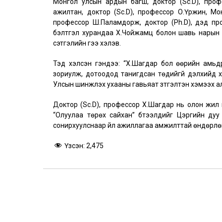
Монгол улсын ардын багш, доктор (Sc.D), про
ажилтан, доктор (Sc.D), профессор О.Үржин, Мо
профессор Ш.Паламдорж, доктор (Ph.D), дэд про
бэлтгэл хурандаа Х.Чойжамц болон шавь нарын төл
сэтгэлийн үгээ хэлэв.
Тэд хэлсэн үгэндээ: “Х.Шагдар бол өөрийн амьд
зориулж, дотоодод танигдсан төдийгүй дэлхийд 
Улсын шинжлэх ухааны гавьяат зүтгэлтэн хэмээх алд
Доктор (Sc.D), профессор Х.Шагдар нь олон жил ш
“Олуулаа төрөх сайхан” бүтээлүүдийг Цэргийн д
сонирхуулснаар үйл ажиллагаа амжилттай өндөрлө
Үзсэн:
2,475