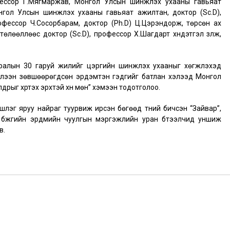
фессор Г.Мягмаржав, Монгол Улсын шинжлэх ухааны гавьяат
нгол Улсын шинжлэх ухааны гавьяат ажилтан, доктор (Sc.D),
фессор Ч.Сосорбарам, доктор (Ph.D) Ц.Цэрэндорж, төрсөн ах
өөллөөс доктор (Sc.D), профессор Х.Шагдарт хүндэтгэл үзүүлж,
ралын 30 гаруй жилийг цэргийн шинжлэх ухааныг хөгжүүлэхэд
хүлээн зөвшөөрөгдсөн эрдэмтэн гэдгийг батлан хэлээд Монгол
рыг хүртэх эрхтэй хүн мөн” хэмээн тодотголоо.
үлэг яруу найраг туурвиж ирсэн бөгөөд түүний бичсэн “Зайвар”,
уу бүжгийн эрдмийн чуулгын мэргэжлийн уран бүтээлчид уншиж
в.