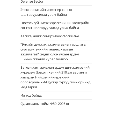
Defense Sector
Электроникийн инженер сонгон
шалгаруулалтад урьж байна
Нисгэгчгүй нисэх хэрэгслийн инженерийн
сонгон шалгаруулалтад урьж байна
Авлига, ашиг сонирхлоос сэргийлье
“Энхийг дэмжих ажиллагааны туршлага,
сургамж: энхийн төлөөх хамтын
ажиллагаа” сэдэвт олон улсын эрдэм
шинжилгээний хурал боллоо
Батлан хамгаалахын эрдэм шинжилгээний
хүрээлэн, Зэвсэгт хүчний 310 дугаар анги
хамтран Нийслэлийн ерөнхий
боловсролын 44 дүгээр сургуулийн орчинд
мод тарив
Ил тод байдал
Судалгааны тойм №59, 2026 он