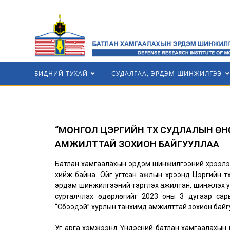
БИДНИЙ ТУХАЙ
СУДАЛГАА, ЭРДЭМ ШИНЖИЛГЭЭ
“МОНГОЛ ЦЭРГИЙН ТҮҮХ СУДЛАЛЫН ӨН
АМЖИЛТТАЙ ЗОХИОН БАЙГУУЛЛАА
Батлан хамгаалахын эрдэм шинжилгээний хүрээлэн
хийж байна. Ойг угтсан ажлын хүрээнд Цэргийн тү
эрдэм шинжилгээний тэргүүлэх ажилтан, шинжлэх у
сурталчлах өдөрлөгийг 2023 оны 3 дугаар сар
“Сүбээдэй” хурлын танхимд амжилттай зохион байг
Уг арга хэмжээнд Үндэсний батлан хамгаалахын 