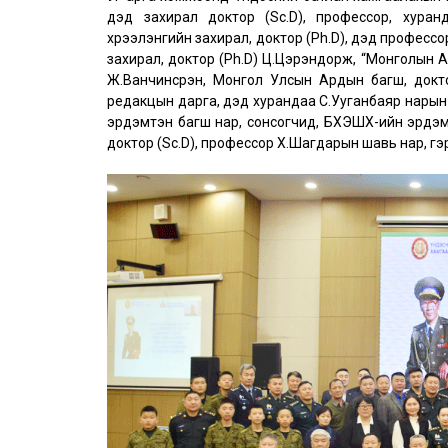
дэд захирал доктор (Sc.D), профессор, хура
хүрээлэнгийн захирал, доктор (Ph.D), дэд профессо
захирал, доктор (Ph.D) Ц.Цэрэндорж, “Монголын 
Ж.Ванчинсүрэн, Монгол Улсын Ардын багш, докто
редакцын дарга, дэд хурандаа С.Ууганбаяр нарын 
эрдэмтэн багш нар, сонсогчид, БХЭШХ-ийн эрдэм
доктор (Sc.D), профессор Х.Шагдарын шавь нар, гэ