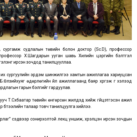
, сургамж судлалын төвийн болон доктор (Sc.D), профессор
), профессор Х.Шагдарын ууган шавь Хилийн цэргийн бэлтгэл
сгэлэнг ирсэн зочдод танилцууллаа.
 их сургуулийн эрдэм шинжилгээ хамтын ажиллагаа хариуцсан
Б.Өлзийхуяг өдөрлөгийн үйл ажиллагаанд баяр хүргэж үг хэлээд
ирдлагын гарын бэлгийг гардуулав.
ууч Т.Сүхбаатар төвийн өнгөрсөн жилүүдэд хийж гүйцэтгэсэн ажил
р бүтээлийн талаар товч танилцуулга хийлээ.
урлаг” сэдвээр сонирхолтой лекц уншиж, хүрэлцэн ирсэн зочдын