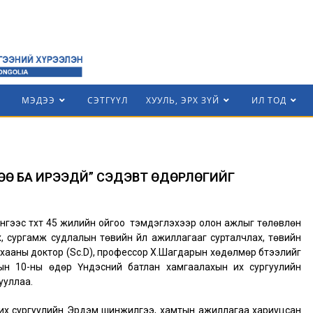
МЭДЭЭ
СЭТГҮҮЛ
ХУУЛЬ, ЭРХ ЗҮЙ
ИЛ ТОД
ӨӨ БА ИРЭЭДҮЙ” СЭДЭВТ ӨДӨРЛӨГИЙГ
гээс түүхт 45 жилийн ойгоо тэмдэглэхээр олон ажлыг төлөвлөн
үх, сургамж судлалын төвийн үйл ажиллагааг сурталчлах, төвийн
хааны доктор (Sc.D), профессор Х.Шагдарын хөдөлмөр бүтээлийг
ын 10-ны өдөр Үндэсний батлан хамгаалахын их сургуулийн
ууллаа.
их сургуулийн Эрдэм шинжилгээ, хамтын ажиллагаа хариуцсан