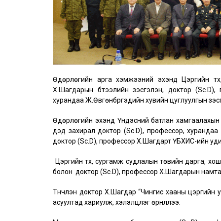
Өдөрлөгийн арга хэмжээний эхэнд Цэргийн түүх
Х.Шагдарын бүтээлийн үзэсгэлэн, доктор (Sc.D
хурандаа Ж.Өвгөнбүргэдийн хувийн цуглуулгын үзэ
Өдөрлөгийн эхэнд Үндэсний батлан хамгаалахын
дэд захирал доктор (Sc.D), профессор, хурандаа 
доктор (Sc.D), профессор Х.Шагдарт ҮБХИС-ийн уд
Цэргийн түүх, сургамж судлалын төвийн дарга, хош
болон доктор (Sc.D), профессор Х.Шагдарын намта
Түүнчлэн доктор Х.Шагдар “Чингис хааны цэргийн 
асуултад хариулж, хэлэлцүүлэг өрнүүллээ.