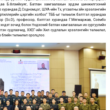
ндаа Б.Өлзийхуяг, Батлан хамгаалахын эрдэм шинжилгээний
р хурандаа Д.Содномцог, ШУА-ийн Түүх, угсаатны зүйн хүрээлэнгийн
Артиллерийн цэргийн холбоо” ТББ-ыг төлөөлж бэлтгэл хурандаа
р (Sc.D), профессор, бэлтгэл хурандаа Г.Мягмаржав, Соёмбо
хүндэт зочид болон Үндэсний батлан хамгаалахын их сургуулийн
тэн судлаачид, ХХЕГ-ийн Хил судлалын хүрээлэнгийн төлөөлөл,
р бүлийн төлөөлөл оролцлоо.