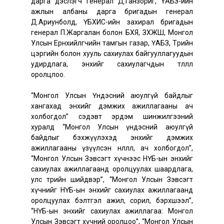
дарга дэслэгч генерал Д.Ганзориг, ҮАБЗ-ийн
ажлын албаны дарга бригадын генерал
Д.Ариунболд, ҮБХИС-ийн захирал бригадын
генерал П.Жаргалан болон БХЯ, ЗХЖШ, Монгол
Улсын Ерөнхийлөгчийн тамгын газар, ҮАБЗ, Төрийн
цэргийн болон хууль сахиулах байгууллагуудын
удирдлага, энхийг сахиулагчдын төлөөлөл
оролцлоо.
“Монгол Улсын Үндэсний аюулгүй байдлыг
хангахад энхийг дэмжих ажиллагааны ач
холбогдол” сэдэвт эрдэм шинжилгээний
хуралд “Монгол Улсын үндэсний аюулгүй
байдлыг бэхжүүлэхэд энхийг дэмжих
ажиллагааны үзүүлсэн нөлөөлөл, ач холбогдол”,
“Монгол Улсын Зэвсэгт хүчнээс НҮБ-ын энхийг
сахиулах ажиллагаанд оролцуулах шаардлага,
улс төрийн шийдвэр”, “Монгол Улсын Зэвсэгт
хүчнийг НҮБ-ын энхийг сахиулах ажиллагаанд
оролцуулах бэлтгэл ажил, сорил, бэрхшээл”,
“НҮБ-ын энхийг сахиулах ажиллагаа: Монгол
Улсын Зэвсэгт хүчний оролцоо”, “Монгол Улсын