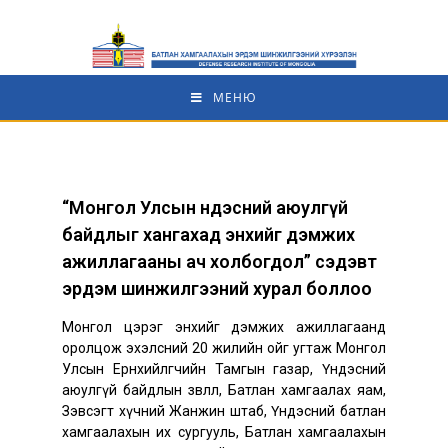
МЕНЮ
“Монгол Улсын Үндэсний аюулгүй
байдлыг хангахад энхийг дэмжих
ажиллагааны ач холбогдол” сэдэвт
эрдэм шинжилгээний хурал боллоо
Монгол цэрэг энхийг дэмжих ажиллагаанд
оролцож эхэлсний 20 жилийн ойг угтаж Монгол
Улсын Ерөнхийлөгчийн Тамгын газар, Үндэсний
аюулгүй байдлын зөвлөл, Батлан хамгаалах яам,
Зэвсэгт хүчний Жанжин штаб, Үндэсний батлан
хамгаалахын их сургууль, Батлан хамгаалахын