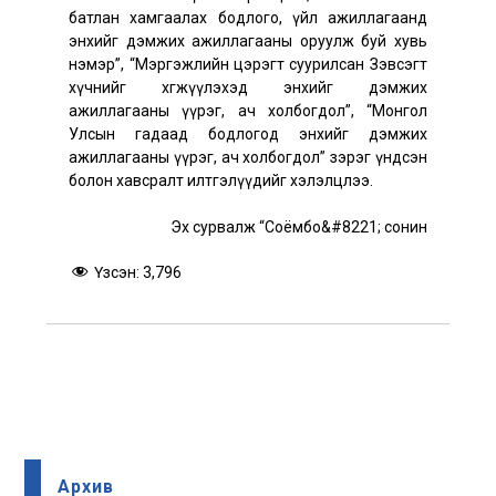
батлан хамгаалах бодлого, үйл ажиллагаанд
энхийг дэмжих ажиллагааны оруулж буй хувь
нэмэр”, “Мэргэжлийн цэрэгт суурилсан Зэвсэгт
хүчнийг хөгжүүлэхэд энхийг дэмжих
ажиллагааны үүрэг, ач холбогдол”, “Монгол
Улсын гадаад бодлогод энхийг дэмжих
ажиллагааны үүрэг, ач холбогдол” зэрэг үндсэн
болон хавсралт илтгэлүүдийг хэлэлцлээ.
Эх сурвалж “Соёмбо&#8221; сонин
Үзсэн:
3,796
Архив