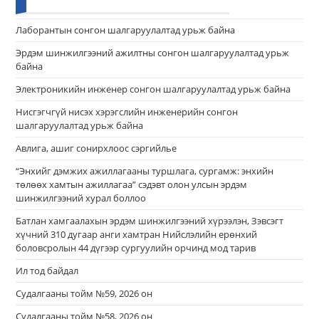
Лаборантын сонгон шалгаруулалтад урьж байна
Эрдэм шинжилгээний ажилтны сонгон шалгаруулалтад урьж
байна
Электроникийн инженер сонгон шалгаруулалтад урьж байна
Нисгэгчгүй нисэх хэрэгслийн инженерийн сонгон
шалгаруулалтад урьж байна
Авлига, ашиг сонирхлоос сэргийлье
“Энхийг дэмжих ажиллагааны туршлага, сургамж: энхийн
төлөөх хамтын ажиллагаа” сэдэвт олон улсын эрдэм
шинжилгээний хурал боллоо
Батлан хамгаалахын эрдэм шинжилгээний хүрээлэн, Зэвсэгт
хүчний 310 дугаар анги хамтран Нийслэлийн ерөнхий
боловсролын 44 дүгээр сургуулийн орчинд мод тарив
Ил тод байдал
Судалгааны тойм №59, 2026 он
Судалгааны тойм №58, 2026 он