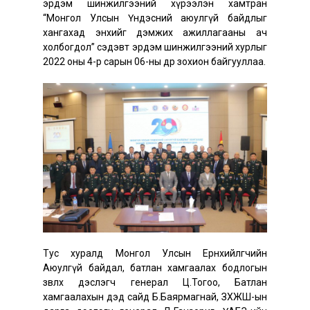
эрдэм шинжилгээний хүрээлэн хамтран
“Монгол Улсын Үндэсний аюулгүй байдлыг
хангахад энхийг дэмжих ажиллагааны ач
холбогдол” сэдэвт эрдэм шинжилгээний хурлыг
2022 оны 4-р сарын 06-ны өдөр зохион байгууллаа.
Тус хуралд Монгол Улсын Ерөнхийлөгчийн
Аюулгүй байдал, батлан хамгаалах бодлогын
зөвлөх дэслэгч генерал Ц.Тогоо, Батлан
хамгаалахын дэд сайд Б.Баярмагнай, ЗХЖШ-ын