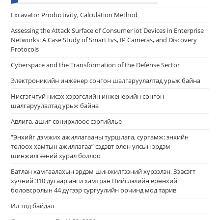
Еxcavator Productivity, Calculation Method
Assessing the Attack Surface of Consumer iot Devices in Enterprise
Networks: A Case Study of Smart tvs, IP Cameras, and Discovery
Protocols
Cyberspace and the Transformation of the Defense Sector
Электроникийн инженер сонгон шалгаруулалтад урьж байна
Нисгэгчгүй нисэх хэрэгслийн инженерийн сонгон
шалгаруулалтад урьж байна
Авлига, ашиг сонирхлоос сэргийлье
“Энхийг дэмжих ажиллагааны туршлага, сургамж: энхийн
төлөөх хамтын ажиллагаа” сэдэвт олон улсын эрдэм
шинжилгээний хурал боллоо
Батлан хамгаалахын эрдэм шинжилгээний хүрээлэн, Зэвсэгт
хүчний 310 дугаар анги хамтран Нийслэлийн ерөнхий
боловсролын 44 дүгээр сургуулийн орчинд мод тарив
Ил тод байдал