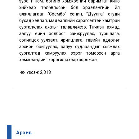
зурагт ном, богино хэмжээний баримтат кино
хийхээр төлөвлөсөн бол хүрээлэнгийн үйл
ажиллагааг “Соёмбо” сонин, “Дуулга” студи
бусад хэвлэл, мэдээллийн хэрэгсэлтэй хамтран
сурталчлах ажлыг төлөвлөжээ. Түүнчлэн ахмад
залуу үеийн холбоог сайжруулах, туршлага,
солилцох уулзалт, ярилцлага, төвийн өдөрлөг
зохион байгуулах, залуу судлаачдыг хөгжүүлэх
сургалтад хамруулах зэрэг томоохон арга
хэмжээнүүдийг хэрэгжүүлэхээр зорьжээ.
Үзсэн:
2,318
Архив