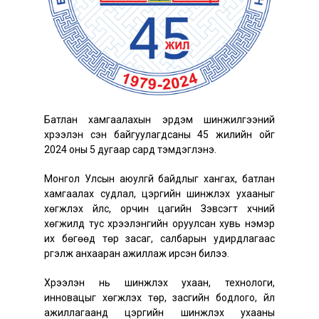
Батлан хамгаалахын эрдэм шинжилгээний
хүрээлэн үүсэн байгуулагдсаны 45 жилийн ойг
2024 оны 5 дугаар сард тэмдэглэнэ.
Монгол Улсын аюулгүй байдлыг хангах, батлан
хамгаалах судлал, цэргийн шинжлэх ухааныг
хөгжүүлэх үйлс, орчин цагийн Зэвсэгт хүчний
хөгжилд тус хүрээлэнгийн оруулсан хувь нэмэр
их бөгөөд төр засаг, салбарын удирдлагаас
үргэлж анхааран ажиллаж ирсэн билээ.
Хүрээлэн нь шинжлэх ухаан, технологи,
инновацыг хөгжүүлэх төр, засгийн бодлого, үйл
ажиллагаанд цэргийн шинжлэх ухааны