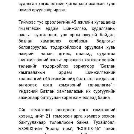
судалгаа хөгжүүлэлтийн чиглэлээр ихээхэн хувь
нэмэр оруулсаар ирсэн.
Тиймээс тус хүрээлэнгийн 45 жилийн хугацаанд
гүйцэтгэсэн эрдэм шинжилгээ, судалгааны
ажлыг сурталчлах, улс орны аюулгүй байдал,
батлан хамгаалах салбарын бодлогыг
боловсруулах, тодорхойлоход оруулсан хувь
нэмрийг үнэлэн, дүгнэх, цаашид судалгаа
шинжилгээний ажлыг өргөжүүлэн хөгжүүлэх хэтийн
төлөвийг тодорхойлох зорилгоор “Батлан
хамгаалахын эрдэм шинжилгээний
хүрээлэнгийн 45 жилийн ойд бэлтгэх, тэмдэглэн
өнгөрүүлэх арга хэмжээний төлөвлөгөө”-г
Үндэсний Батлан хамгаалахын их сургуулийн
захирлаар батлуулан хэрэгжүүлж эхлээд байна.
Ойг тэмдэглэн өнгөрүүлэх арга хэмжээний
хүрээнд нийт 21 томоохон арга хэмжээ зохион
байгуулахаар төлөвлөсөн байна. Тухайлбал,
БХЭШХ-ийн “Брэнд ном”, “БХЭШХ-45” түүхийн