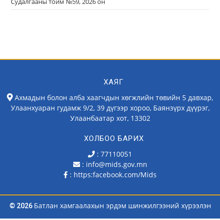
Судалгааны тойм №59, 2026 он
ХАЯГ
Ахмадын болон алба хаагчдын хөгжлийн төвийн 5 давхар,
Улаанхуаран гудамж 9/2, 39 дүгээр хороо, Баянзүрх дүүрэг,
Улаанбаатар хот, 13302
ХОЛБОО БАРИХ
: 77110051
: info@mids.gov.mn
:
https:facebook.com/Mids
Батлан хамгаалахын эрдэм шинжилгээний хүрээлэн
© 2026