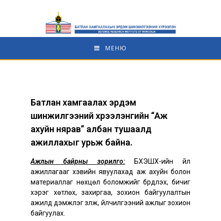
МЕНЮ
Батлан хамгаалах эрдэм
шинжилгээний хүрээлэнгийн “Аж
ахуйн нярав” албан тушаалд
ажиллахыг урьж байна.
Ажлын байрны зорилго:
БХЭШХ-ийн үйл
ажиллагааг хэвийн явуулахад аж ахуйн болон
материаллаг нөхцөл боломжийг бүрдүүлэх, бичиг
хэрэг хөтлөх, захиргаа, зохион байгуулалтын
ажилд дэмжлэг үзүүлж, үйлчилгээний ажлыг зохион
байгуулах.