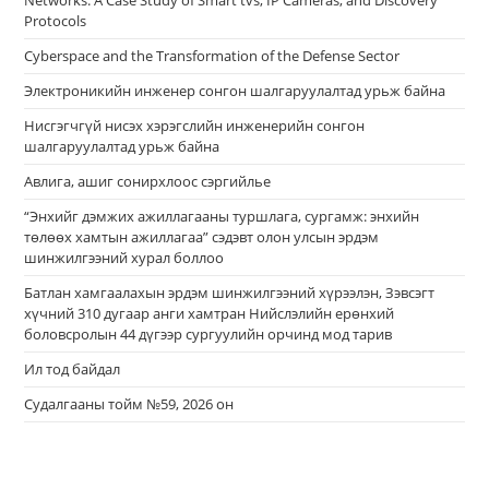
Networks: A Case Study of Smart tvs, IP Cameras, and Discovery
Protocols
Cyberspace and the Transformation of the Defense Sector
Электроникийн инженер сонгон шалгаруулалтад урьж байна
Нисгэгчгүй нисэх хэрэгслийн инженерийн сонгон
шалгаруулалтад урьж байна
Авлига, ашиг сонирхлоос сэргийлье
“Энхийг дэмжих ажиллагааны туршлага, сургамж: энхийн
төлөөх хамтын ажиллагаа” сэдэвт олон улсын эрдэм
шинжилгээний хурал боллоо
Батлан хамгаалахын эрдэм шинжилгээний хүрээлэн, Зэвсэгт
хүчний 310 дугаар анги хамтран Нийслэлийн ерөнхий
боловсролын 44 дүгээр сургуулийн орчинд мод тарив
Ил тод байдал
Судалгааны тойм №59, 2026 он