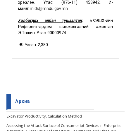
хүрээлэн. Утас: (976-11) 453942, И-
мэйл:
mids@mndu.gov.mn
Холбогдох албан тушаалтан
:
БХЭШХ-ийн
Референт-эрдэм шинжилгээний ажилтан
Э.Түвшин. Утас: 90000974.
Үзсэн:
2,380
Архив
Еxcavator Productivity, Calculation Method
Assessing the Attack Surface of Consumer iot Devices in Enterprise