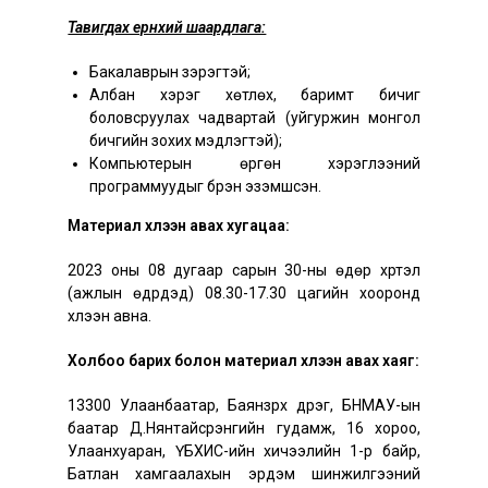
Тавигдах ерөнхий шаардлага:
Бакалаврын зэрэгтэй;
Албан хэрэг хөтлөх, баримт бичиг
боловсруулах чадвартай (уйгуржин монгол
бичгийн зохих мэдлэгтэй);
Компьютерын өргөн хэрэглээний
программуудыг бүрэн эзэмшсэн.
Материал хүлээн авах хугацаа:
2023 оны 08 дугаар сарын 30-ны өдөр хүртэл
(ажлын өдрүүдэд) 08.30-17.30 цагийн хооронд
хүлээн авна.
Холбоо барих болон материал хүлээн авах хаяг:
13300 Улаанбаатар, Баянзүрх дүүрэг, БНМАУ-ын
баатар Д.Нянтайсүрэнгийн гудамж, 16 хороо,
Улаанхуаран, ҮБХИС-ийн хичээлийн 1-р байр,
Батлан хамгаалахын эрдэм шинжилгээний