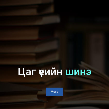
Цаг үеийн
шинэ
More